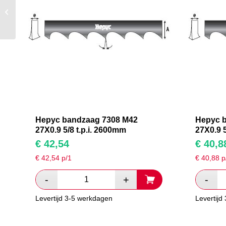
Hepyc bandzaag 7308
M42 27X0.9 5/8 t.p.i.
3370mm
Hepyc bandzaag 7308 M42
Hepyc 
27X0.9 5/8 t.p.i. 2600mm
27X0.9 5
€
42,54
€
40,8
€
42,54
p/1
€
40,88
p
Levertijd 3-5 werkdagen
Levertijd