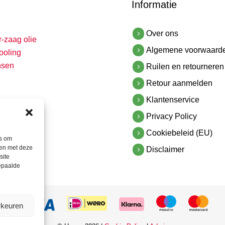
Informatie
Over ons
r-zaag olie
Algemene voorwaard
ooling
nsen
Ruilen en retourneren
Retour aanmelden
Klantenservice
Privacy Policy
Cookiebeleid (EU)
es om
men met deze
Disclaimer
site
bepaalde
rkeuren