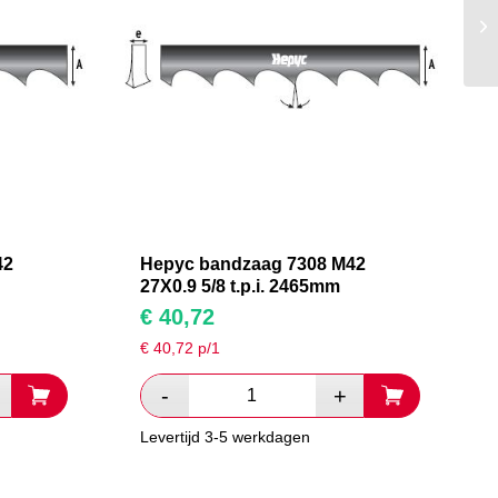
42
Hepyc bandzaag 7308 M42
27X0.9 5/8 t.p.i. 2465mm
€
40,72
€
40,72
p/1
Levertijd 3-5 werkdagen