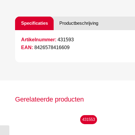
Specificaties
Productbeschrijving
Artikelnummer:
431593
EAN:
8426578416609
Gerelateerde producten
431553