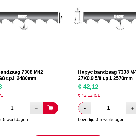
bandzaag 7308 M42
Hepyc bandzaag 7308 M
/8 t.p.i. 2480mm
27X0.9 5/8 t.p.i. 2570mm
8
€
42,12
/1
€
42,12
p/1
 3-5 werkdagen
Levertijd 3-5 werkdagen