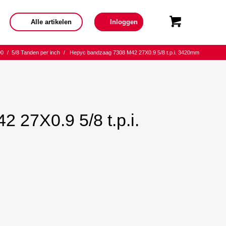
Alle artikelen
Inloggen
90
/
5/8 Tanden per inch
/
Hepyc bandzaag 7308 M42 27X0.9 5/8 t.p.i. 3420mm
 27X0.9 5/8 t.p.i.