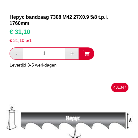
Hepyc bandzaag 7308 M42 27X0.9 5/8 t.p.i.
1760mm
€
31,10
€
31,10
p/1
Levertijd 3-5 werkdagen
431347