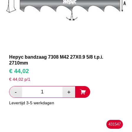
Hepyc bandzaag 7308 M42 27X0.9 5/8 t.p.i.
2710mm
€
44,02
€
44,02
p/1
Levertijd 3-5 werkdagen
431547