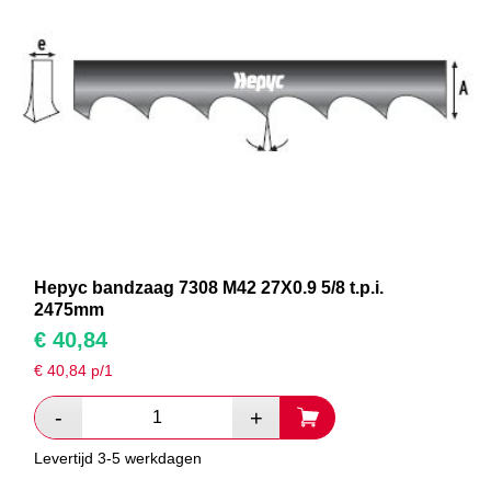
Hepyc bandzaag 7308 M42 27X0.9 5/8 t.p.i.
2475mm
€
40,84
€
40,84
p/1
Levertijd 3-5 werkdagen