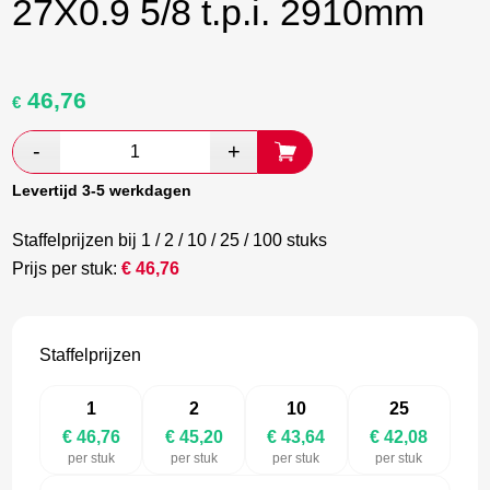
27X0.9 5/8 t.p.i. 2910mm
46,76
Oorspronkelijke
Huidige
€
prijs
prijs
was:
is:
€ 77,93.
€ 45,20.
Levertijd 3-5 werkdagen
Staffelprijzen bij 1 / 2 / 10 / 25 / 100 stuks
Prijs per stuk:
€
46,76
Staffelprijzen
1
2
10
25
€ 46,76
€ 45,20
€ 43,64
€ 42,08
per stuk
per stuk
per stuk
per stuk