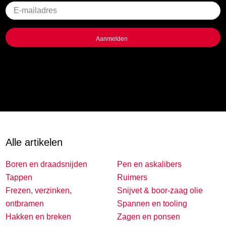
Geen
titel
Alle artikelen
Boren en draadsnijden
Pen en askalibers
Tappen
Ruimers
Frezen, verzinken,
Snijvet & boor-zaag olie
ontbramen
Spannen en tooling
Hakken en breken
Zagen en ponsen