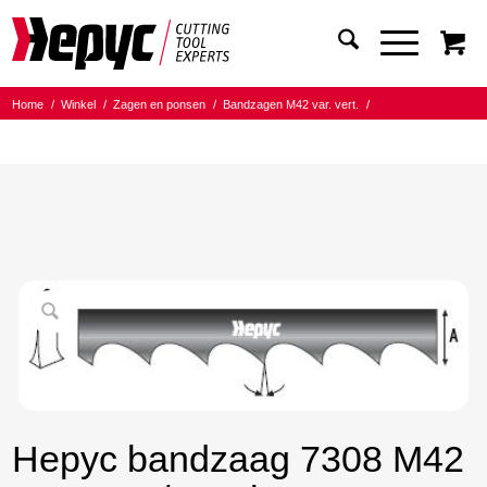
Home
/
Winkel
/
Zagen en ponsen
/
Bandzagen M42 var. vert.
/
Bandmaat 27.00x0.90
/
5/8 Tanden per inch
/
Hepyc bandzaag 7308 M42 27X0.9 5/8 t.p.i. 2910mm
Hepyc bandzaag 7308 M42