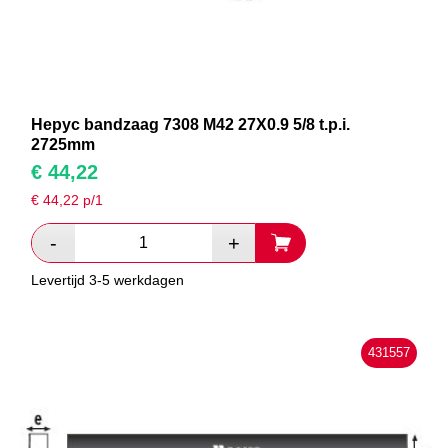
Hepyc bandzaag 7308 M42 27X0.9 5/8 t.p.i.
2725mm
€
44,22
€
44,22
p/1
Levertijd 3-5 werkdagen
431557