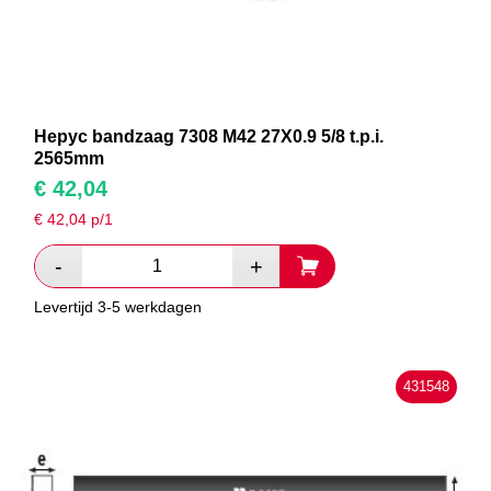
Hepyc bandzaag 7308 M42 27X0.9 5/8 t.p.i.
2565mm
€
42,04
€
42,04
p/1
Levertijd 3-5 werkdagen
431548