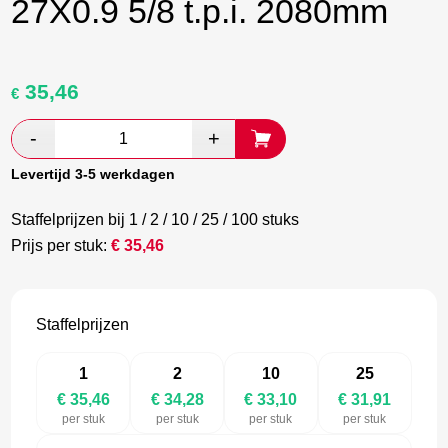
27X0.9 5/8 t.p.i. 2080mm
35,46
Oorspronkelijke
Huidige
€
prijs
prijs
was:
is:
€ 59,10.
€ 34,28.
Levertijd 3-5 werkdagen
Staffelprijzen bij 1 / 2 / 10 / 25 / 100 stuks
Prijs per stuk:
€
35,46
Staffelprijzen
1
2
10
25
€ 35,46
€ 34,28
€ 33,10
€ 31,91
per stuk
per stuk
per stuk
per stuk