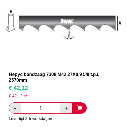
Hepyc bandzaag 7308 M42 27X0.9 5/8 t.p.i.
2570mm
€
42,12
€
42,12
p/1
Levertijd 3-5 werkdagen