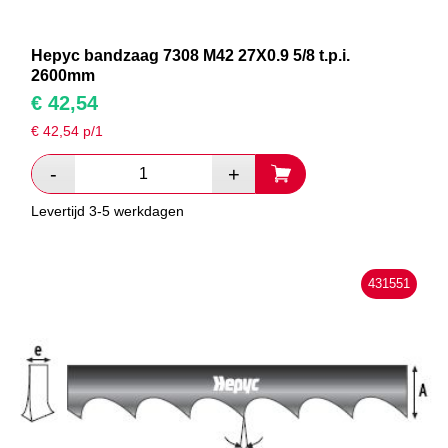
Hepyc bandzaag 7308 M42 27X0.9 5/8 t.p.i.
2600mm
€
42,54
€
42,54
p/1
Levertijd 3-5 werkdagen
431551