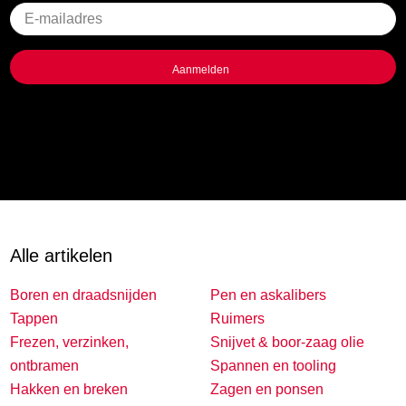
Geen
titel
Alle artikelen
Boren en draadsnijden
Pen en askalibers
Tappen
Ruimers
Frezen, verzinken,
Snijvet & boor-zaag olie
ontbramen
Spannen en tooling
Hakken en breken
Zagen en ponsen