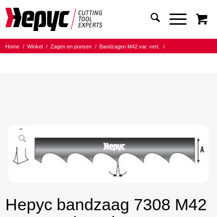
Home
/
Winkel
/
Zagen en ponsen
/
Bandzagen M42 var. vert.
/
Bandmaat 27.00x0.90
/
5/8 Tanden per inch
/
Hepyc bandzaag 7308 M42 27X0.9 5/8 t.p.i. 2080mm
Hepyc bandzaag 7308 M42