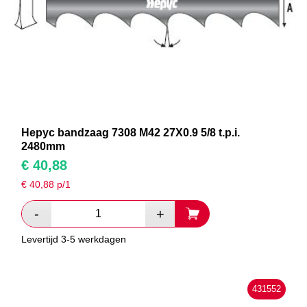
Hepyc bandzaag 7308 M42 27X0.9 5/8 t.p.i.
2480mm
€
40,88
€
40,88
p/1
Levertijd 3-5 werkdagen
431552