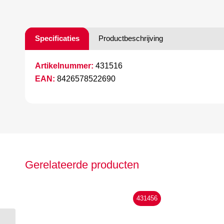
Specificaties
Productbeschrijving
Artikelnummer:
431516
EAN:
8426578522690
Gerelateerde producten
431456