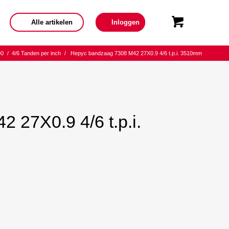
Alle artikelen
Inloggen
90
/
4/6 Tanden per inch
/
Hepyc bandzaag 7308 M42 27X0.9 4/6 t.p.i. 3510mm
 27X0.9 4/6 t.p.i.