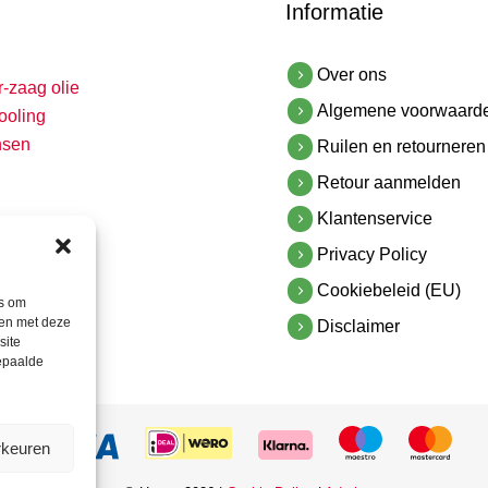
Informatie
Over ons
r-zaag olie
Algemene voorwaard
ooling
nsen
Ruilen en retourneren
Retour aanmelden
Klantenservice
Privacy Policy
Cookiebeleid (EU)
es om
men met deze
Disclaimer
site
bepaalde
rkeuren