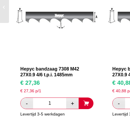
Hepyc bandzaag 7308
M42 27X0.9 4/6 t.p.i.
3505mm
Hepyc bandzaag 7308 M42
Hepyc 
27X0.9 4/6 t.p.i. 1485mm
27X0.9 4
€
27,36
€
40,8
€
27,36
p/1
€
40,88
p
Levertijd 3-5 werkdagen
Levertijd