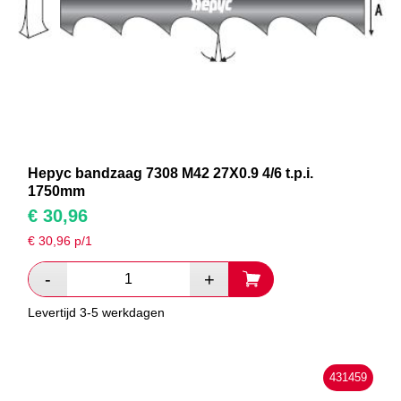
Hepyc bandzaag 7308 M42 27X0.9 4/6 t.p.i.
1750mm
€
30,96
€
30,96
p/1
Levertijd 3-5 werkdagen
431459