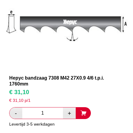
Hepyc bandzaag 7308 M42 27X0.9 4/6 t.p.i.
1760mm
€
31,10
€
31,10
p/1
Levertijd 3-5 werkdagen