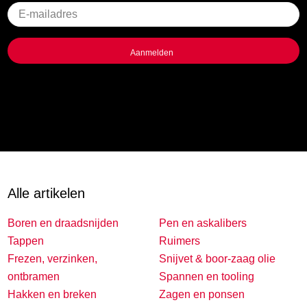
Geen
titel
Alle artikelen
Boren en draadsnijden
Pen en askalibers
Tappen
Ruimers
Frezen, verzinken,
Snijvet & boor-zaag olie
ontbramen
Spannen en tooling
Hakken en breken
Zagen en ponsen