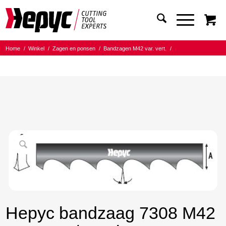
Home
/
Winkel
/
Zagen en ponsen
/
Bandzagen M42 var. vert.
/
Bandmaat 27.00x0.90
/
4/6 Tanden per inch
/
Hepyc bandzaag 7308 M42 27X0.9 4/6 t.p.i. 3370mm
Hepyc bandzaag 7308 M42