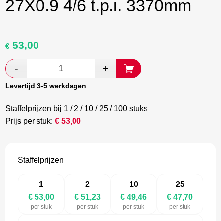
27X0.9 4/6 t.p.i. 3370mm
53,00
Oorspronkelijke
Huidige
€
prijs
prijs
was:
is:
€ 88,33.
€ 51,23.
Levertijd 3-5 werkdagen
Staffelprijzen bij 1 / 2 / 10 / 25 / 100 stuks
Prijs per stuk:
€
53,00
Staffelprijzen
1
2
10
25
€ 53,00
€ 51,23
€ 49,46
€ 47,70
per stuk
per stuk
per stuk
per stuk