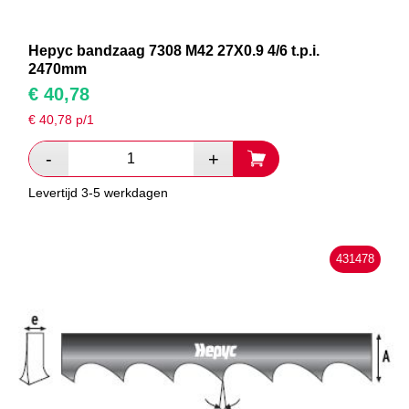
Hepyc bandzaag 7308 M42 27X0.9 4/6 t.p.i.
2470mm
€
40,78
€
40,78
p/1
Levertijd 3-5 werkdagen
431478