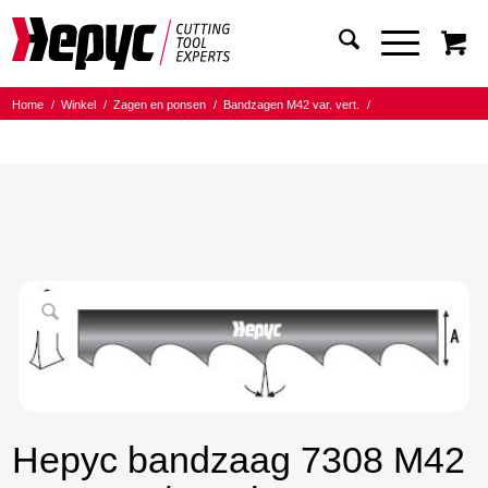
Home
/
Winkel
/
Zagen en ponsen
/
Bandzagen M42 var. vert.
/
Bandmaat 27.00x0.90
/
4/6 Tanden per inch
/
Hepyc bandzaag 7308 M42 27X0.9 4/6 t.p.i. 2950mm
Hepyc bandzaag 7308 M42