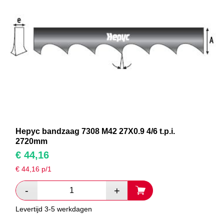
Hepyc bandzaag 7308 M42 27X0.9 4/6 t.p.i.
2720mm
€
44,16
€
44,16
p/1
Levertijd 3-5 werkdagen