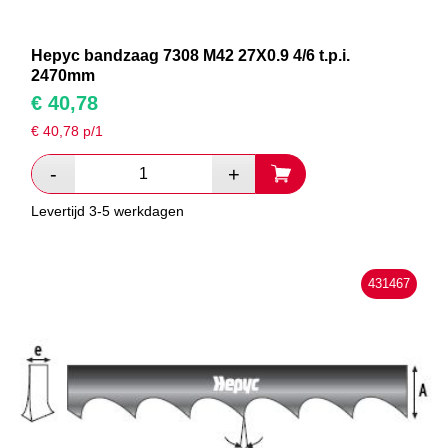
Hepyc bandzaag 7308 M42 27X0.9 4/6 t.p.i.
2470mm
€
40,78
€
40,78
p/1
Levertijd 3-5 werkdagen
431467