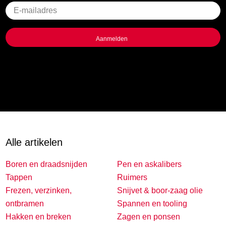
Geen
titel
Alle artikelen
Boren en draadsnijden
Pen en askalibers
Tappen
Ruimers
Frezen, verzinken,
Snijvet & boor-zaag olie
ontbramen
Spannen en tooling
Hakken en breken
Zagen en ponsen