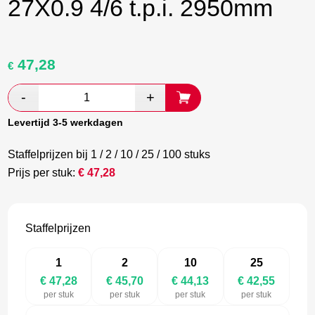
27X0.9 4/6 t.p.i. 2950mm
47,28
Oorspronkelijke
Huidige
€
prijs
prijs
was:
is:
€ 78,80.
€ 45,70.
Levertijd 3-5 werkdagen
Staffelprijzen bij 1 / 2 / 10 / 25 / 100 stuks
Prijs per stuk:
€
47,28
Staffelprijzen
1
2
10
25
€ 47,28
€ 45,70
€ 44,13
€ 42,55
per stuk
per stuk
per stuk
per stuk