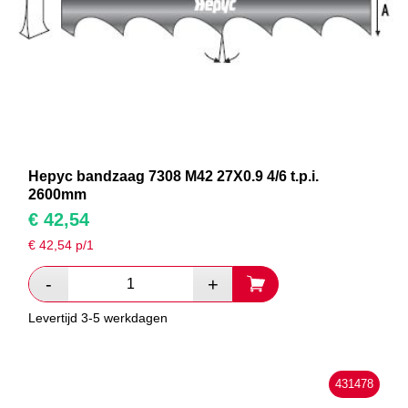
Hepyc bandzaag 7308 M42 27X0.9 4/6 t.p.i.
2600mm
€
42,54
€
42,54
p/1
Levertijd 3-5 werkdagen
431478