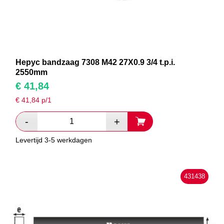
Hepyc bandzaag 7308 M42 27X0.9 3/4 t.p.i.
2550mm
€
41,84
€
41,84
p/1
Levertijd 3-5 werkdagen
431438