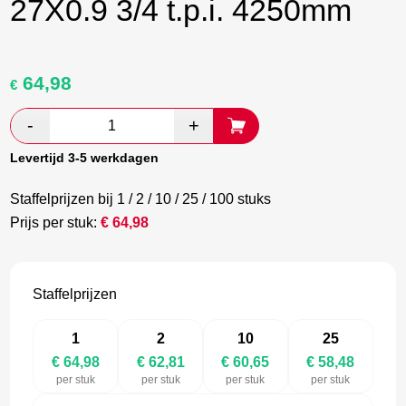
27X0.9 3/4 t.p.i. 4250mm
64,98
Oorspronkelijke
Huidige
€
prijs
prijs
was:
is:
€ 108,30.
€ 62,81.
Levertijd 3-5 werkdagen
Staffelprijzen bij 1 / 2 / 10 / 25 / 100 stuks
Prijs per stuk:
€
64,98
Staffelprijzen
1
2
10
25
€ 64,98
€ 62,81
€ 60,65
€ 58,48
per stuk
per stuk
per stuk
per stuk