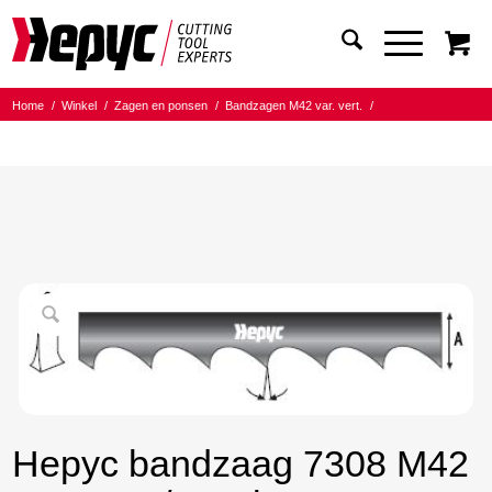
Home
/
Winkel
/
Zagen en ponsen
/
Bandzagen M42 var. vert.
/
Bandmaat 27.00x0.90
/
3/4 Tanden per inch
/
Hepyc bandzaag 7308 M42 27X0.9 3/4 t.p.i. 4250mm
Hepyc bandzaag 7308 M42