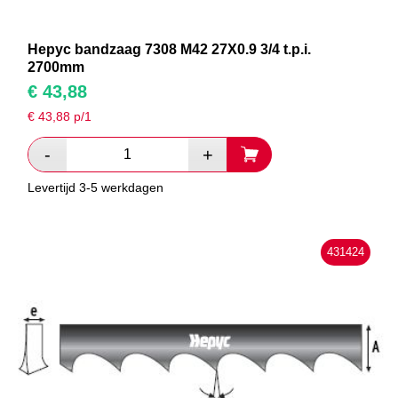
Hepyc bandzaag 7308 M42 27X0.9 3/4 t.p.i.
2700mm
€
43,88
€
43,88
p/1
Levertijd 3-5 werkdagen
431424