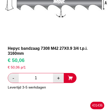
Hepyc bandzaag 7308 M42 27X0.9 3/4 t.p.i.
3160mm
€
50,06
€
50,06
p/1
Levertijd 3-5 werkdagen
431436