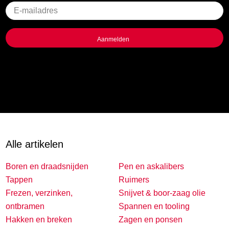
Geen
titel
Alle artikelen
Boren en draadsnijden
Pen en askalibers
Tappen
Ruimers
Frezen, verzinken,
Snijvet & boor-zaag olie
ontbramen
Spannen en tooling
Hakken en breken
Zagen en ponsen