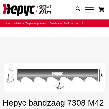
Home
/
Winkel
/
Zagen en ponsen
/
Bandzagen M42 var. vert.
/
Bandmaat 27.00x0.90
/
3/4 Tanden per inch
/
Hepyc bandzaag 7308 M42 27X0.9 3/4 t.p.i. 3830mm
Hepyc bandzaag 7308 M42