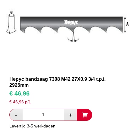
Hepyc bandzaag 7308 M42 27X0.9 3/4 t.p.i.
2925mm
€
46,96
€
46,96
p/1
Levertijd 3-5 werkdagen