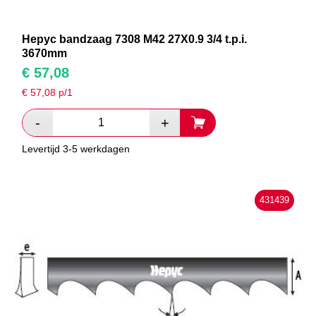
Hepyc bandzaag 7308 M42 27X0.9 3/4 t.p.i.
3670mm
€
57,08
€
57,08
p/1
Levertijd 3-5 werkdagen
431439