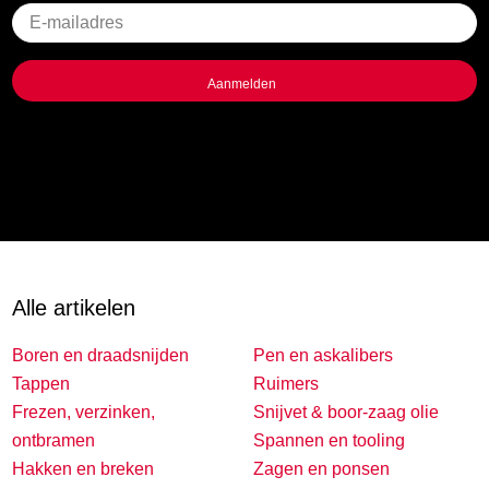
Geen
titel
Alle artikelen
Boren en draadsnijden
Pen en askalibers
Tappen
Ruimers
Frezen, verzinken,
Snijvet & boor-zaag olie
ontbramen
Spannen en tooling
Hakken en breken
Zagen en ponsen