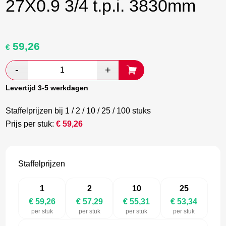
27X0.9 3/4 t.p.i. 3830mm
59,26
Oorspronkelijke
Huidige
€
prijs
prijs
was:
is:
€ 98,77.
€ 57,29.
Levertijd 3-5 werkdagen
Staffelprijzen bij 1 / 2 / 10 / 25 / 100 stuks
Prijs per stuk:
€
59,26
Staffelprijzen
1
2
10
25
€ 59,26
€ 57,29
€ 55,31
€ 53,34
per stuk
per stuk
per stuk
per stuk