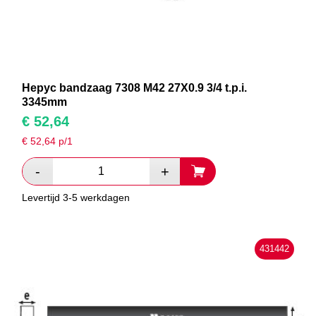
Hepyc bandzaag 7308 M42 27X0.9 3/4 t.p.i.
3345mm
€
52,64
€
52,64
p/1
Levertijd 3-5 werkdagen
431442