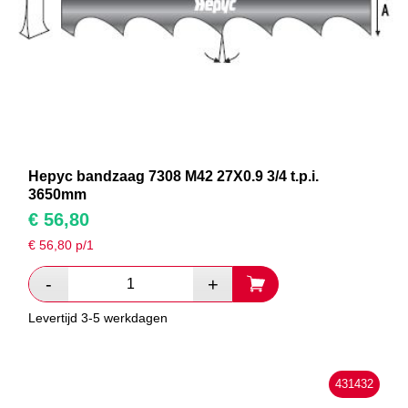
Hepyc bandzaag 7308 M42 27X0.9 3/4 t.p.i.
3650mm
€
56,80
€
56,80
p/1
Levertijd 3-5 werkdagen
431432