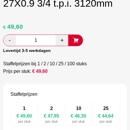
27X0.9 3/4 t.p.i. 3120mm
49,60
Oorspronkelijke
Huidige
€
prijs
prijs
was:
is:
€ 82,67.
€ 47,95.
Levertijd 3-5 werkdagen
Staffelprijzen bij 1 / 2 / 10 / 25 / 100 stuks
Prijs per stuk:
€
49,60
Staffelprijzen
1
2
10
25
€ 49,60
€ 47,95
€ 46,30
€ 44,64
per stuk
per stuk
per stuk
per stuk