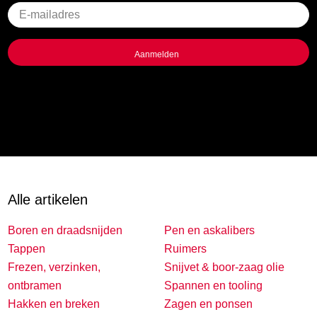
Geen
titel
Alle artikelen
Boren en draadsnijden
Pen en askalibers
Tappen
Ruimers
Frezen, verzinken,
Snijvet & boor-zaag olie
ontbramen
Spannen en tooling
Hakken en breken
Zagen en ponsen