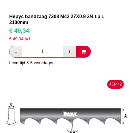
Hepyc bandzaag 7308 M42 27X0.9 3/4 t.p.i.
3100mm
€
49,34
€
49,34
p/1
Levertijd 3-5 werkdagen
431442