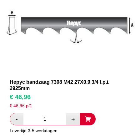
Hepyc bandzaag 7308 M42 27X0.9 3/4 t.p.i.
2925mm
€
46,96
€
46,96
p/1
Levertijd 3-5 werkdagen