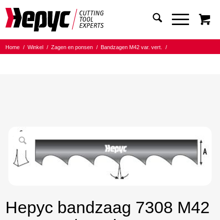
Home
/
Winkel
/
Zagen en ponsen
/
Bandzagen M42 var. vert.
/
Bandmaat 27.00x0.90
/
3/4 Tanden per inch
/
Hepyc bandzaag 7308 M42 27X0.9 3/4 t.p.i. 3120mm
Hepyc bandzaag 7308 M42