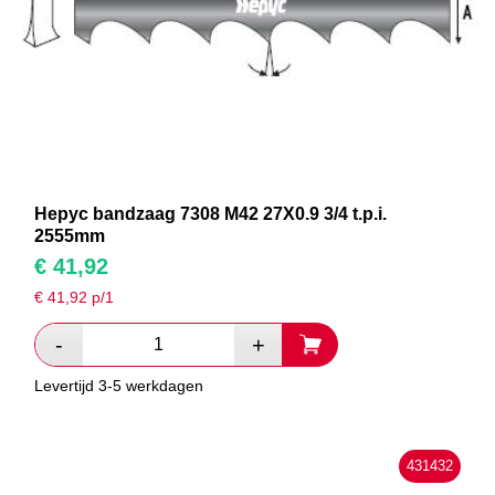
Hepyc bandzaag 7308 M42 27X0.9 3/4 t.p.i.
2555mm
€
41,92
€
41,92
p/1
Levertijd 3-5 werkdagen
431432