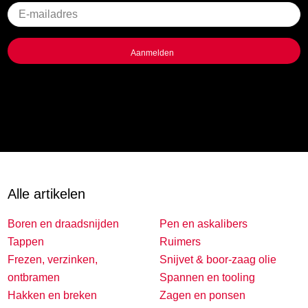
Geen
titel
Alle artikelen
Boren en draadsnijden
Pen en askalibers
Tappen
Ruimers
Frezen, verzinken,
Snijvet & boor-zaag olie
ontbramen
Spannen en tooling
Hakken en breken
Zagen en ponsen