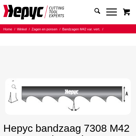
Home
/
Winkel
/
Zagen en ponsen
/
Bandzagen M42 var. vert.
/
Bandmaat 27.00x0.90
/
10/14 Tanden per inch
/
Hepyc bandzaag 7308 M42 27X0.9 10/14 t.p.i. 4520mm
Hepyc bandzaag 7308 M42