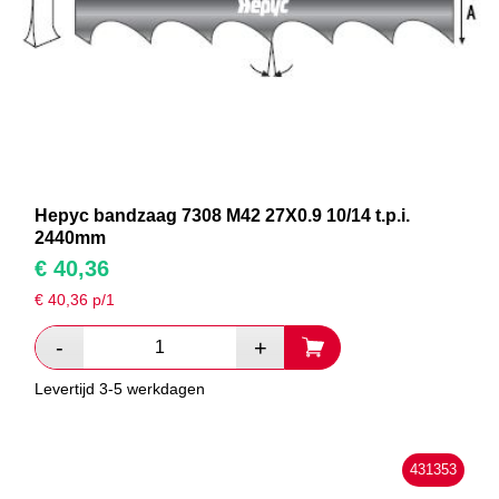
Hepyc bandzaag 7308 M42 27X0.9 10/14 t.p.i.
2440mm
€
40,36
€
40,36
p/1
Levertijd 3-5 werkdagen
431353