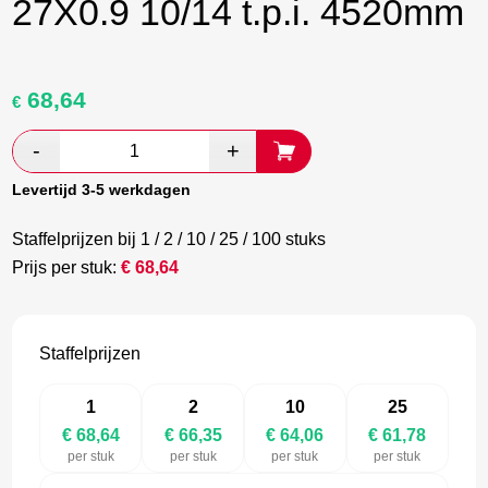
27X0.9 10/14 t.p.i. 4520mm
68,64
Oorspronkelijke
Huidige
€
prijs
prijs
was:
is:
€ 114,40.
€ 66,35.
Levertijd 3-5 werkdagen
Staffelprijzen bij 1 / 2 / 10 / 25 / 100 stuks
Prijs per stuk:
€
68,64
Staffelprijzen
1
2
10
25
€ 68,64
€ 66,35
€ 64,06
€ 61,78
per stuk
per stuk
per stuk
per stuk