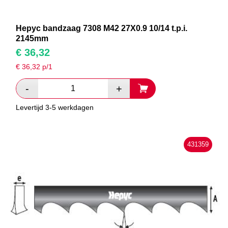
Hepyc bandzaag 7308 M42 27X0.9 10/14 t.p.i.
2145mm
€
36,32
€
36,32
p/1
Levertijd 3-5 werkdagen
431359