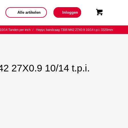
Alle artikelen
Inloggen
10/14 Tanden per inch
/
Hepyc bandzaag 7308 M42 27X0.9 10/14 t.p.i. 3320mm
 27X0.9 10/14 t.p.i.