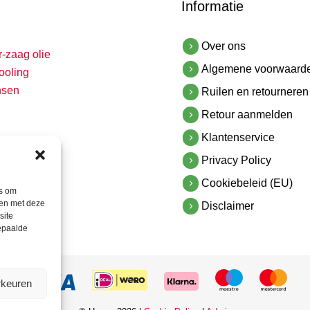
Informatie
Over ons
r-zaag olie
Algemene voorwaard
ooling
nsen
Ruilen en retourneren
Retour aanmelden
Klantenservice
Privacy Policy
Cookiebeleid (EU)
es om
men met deze
Disclaimer
site
bepaalde
rkeuren