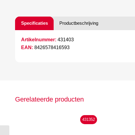
Specificaties
Productbeschrijving
Artikelnummer:
431403
EAN:
8426578416593
Gerelateerde producten
431352