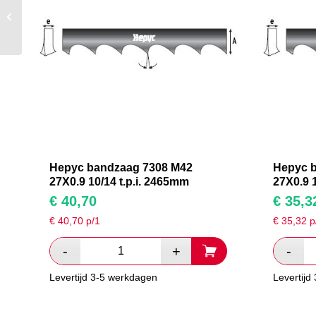
Hepyc bandzaag 7308
M42 27X0.9 10/14 t.p.i.
3180mm
Hepyc bandzaag 7308 M42
Hepyc 
27X0.9 10/14 t.p.i. 2465mm
27X0.9 
€
40,70
€
35,3
€
40,70
p/1
€
35,32
p
Levertijd 3-5 werkdagen
Levertijd