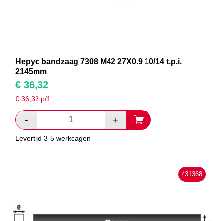
Hepyc bandzaag 7308 M42 27X0.9 10/14 t.p.i.
2145mm
€
36,32
€
36,32
p/1
Levertijd 3-5 werkdagen
431368