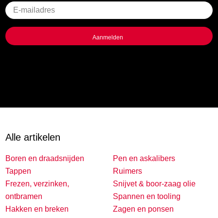
Geen
titel
Alle artikelen
Boren en draadsnijden
Pen en askalibers
Tappen
Ruimers
Frezen, verzinken,
Snijvet & boor-zaag olie
ontbramen
Spannen en tooling
Hakken en breken
Zagen en ponsen