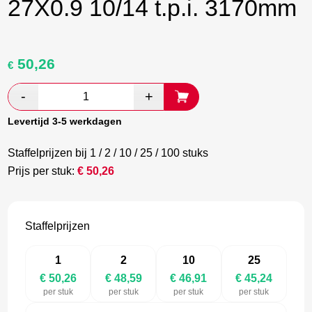
27X0.9 10/14 t.p.i. 3170mm
50,26
Oorspronkelijke
Huidige
€
prijs
prijs
was:
is:
€ 83,77.
€ 48,59.
Levertijd 3-5 werkdagen
Staffelprijzen bij 1 / 2 / 10 / 25 / 100 stuks
Prijs per stuk:
€
50,26
Staffelprijzen
1
2
10
25
€ 50,26
€ 48,59
€ 46,91
€ 45,24
per stuk
per stuk
per stuk
per stuk