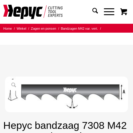
Home
/
Winkel
/
Zagen en ponsen
/
Bandzagen M42 var. vert.
/
Bandmaat 27.00x0.90
/
10/14 Tanden per inch
/
Hepyc bandzaag 7308 M42 27X0.9 10/14 t.p.i. 3170mm
Hepyc bandzaag 7308 M42