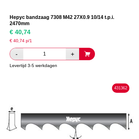
Hepyc bandzaag 7308 M42 27X0.9 10/14 t.p.i.
2470mm
€
40,74
€
40,74
p/1
Levertijd 3-5 werkdagen
431362