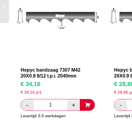
Hepyc bandzaag 7307
M42 20X0.9 8/12 t.p.i.
2155mm
Hepyc bandzaag 7307 M42
Hepyc 
20X0.9 8/12 t.p.i. 2040mm
20X0.9 8
€
34,16
€
28,8
€
34,16
p/1
€
28,86
p
Levertijd 3-5 werkdagen
Levertijd