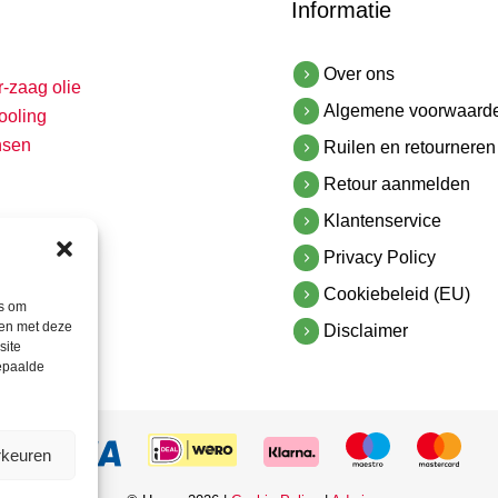
Informatie
Over ons
r-zaag olie
Algemene voorwaard
ooling
nsen
Ruilen en retourneren
Retour aanmelden
Klantenservice
Privacy Policy
Cookiebeleid (EU)
es om
men met deze
Disclaimer
site
bepaalde
rkeuren