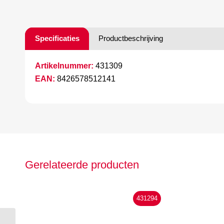
Specificaties
Productbeschrijving
Artikelnummer:
431309
EAN:
8426578512141
Gerelateerde producten
431294