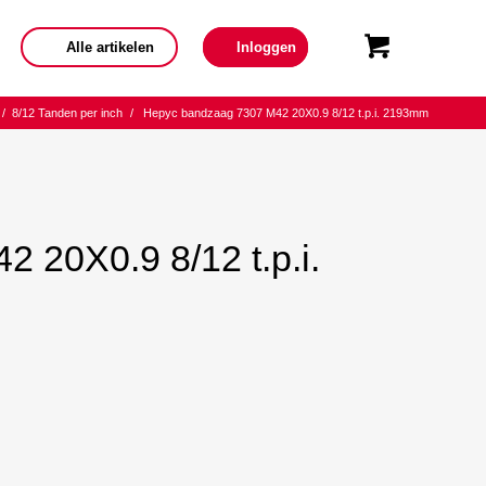
Alle artikelen
Inloggen
/
8/12 Tanden per inch
/
Hepyc bandzaag 7307 M42 20X0.9 8/12 t.p.i. 2193mm
 20X0.9 8/12 t.p.i.