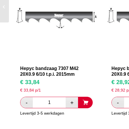
Hepyc bandzaag 7307
M42 20X0.9 6/10 t.p.i.
2780mm
Hepyc bandzaag 7307 M42
Hepyc 
20X0.9 6/10 t.p.i. 2015mm
20X0.9 6
€
33,84
€
28,9
€
33,84
p/1
€
28,92
p
Levertijd 3-5 werkdagen
Levertijd