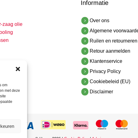
Informatie
Over ons
r-zaag olie
Algemene voorwaard
ooling
nsen
Ruilen en retourneren
Retour aanmelden
Klantenservice
Privacy Policy
Cookiebeleid (EU)
es om
men met deze
Disclaimer
site
bepaalde
rkeuren