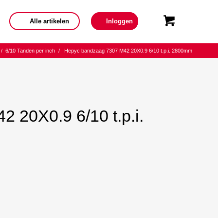
Alle artikelen
Inloggen
/
6/10 Tanden per inch
/
Hepyc bandzaag 7307 M42 20X0.9 6/10 t.p.i. 2800mm
 20X0.9 6/10 t.p.i.