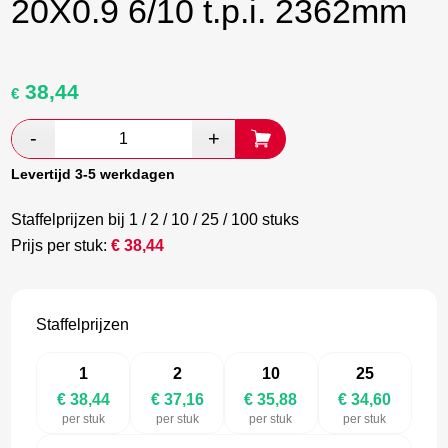
20X0.9 6/10 t.p.i. 2362mm
38,44
Oorspronkelijke
Huidige
€
prijs
prijs
was:
is:
€ 64,07.
€ 37,16.
Levertijd 3-5 werkdagen
Staffelprijzen bij 1 / 2 / 10 / 25 / 100 stuks
Prijs per stuk:
€
38,44
Staffelprijzen
1
2
10
25
€ 38,44
€ 37,16
€ 35,88
€ 34,60
per stuk
per stuk
per stuk
per stuk