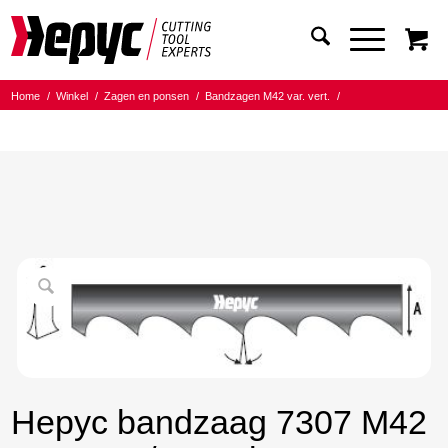
Home
/
Winkel
/
Zagen en ponsen
/
Bandzagen M42 var. vert.
/
Bandmaat 20.00x0.90
/
6/10 Tanden per inch
/
Hepyc bandzaag 7307 M42 20X0.9 6/10 t.p.i. 2362mm
Hepyc bandzaag 7307 M42