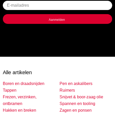
Geen
titel
Alle artikelen
Boren en draadsnijden
Pen en askalibers
Tappen
Ruimers
Frezen, verzinken,
Snijvet & boor-zaag olie
ontbramen
Spannen en tooling
Hakken en breken
Zagen en ponsen