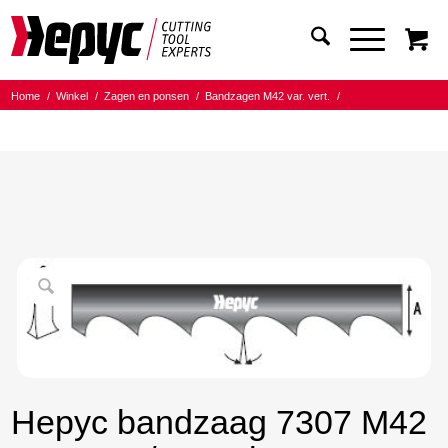
Home
/
Winkel
/
Zagen en ponsen
/
Bandzagen M42 var. vert.
/
Bandmaat 20.00x0.90
/
6/10 Tanden per inch
/
Hepyc bandzaag 7307 M42 20X0.9 6/10 t.p.i. 2210mm
Hepyc bandzaag 7307 M42