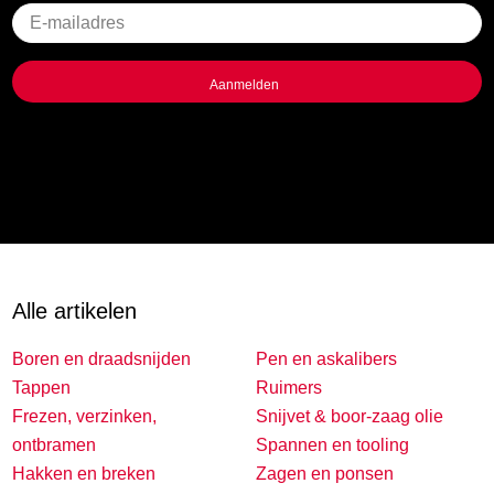
Geen
titel
Alle artikelen
Boren en draadsnijden
Pen en askalibers
Tappen
Ruimers
Frezen, verzinken,
Snijvet & boor-zaag olie
ontbramen
Spannen en tooling
Hakken en breken
Zagen en ponsen