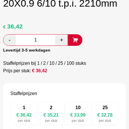
20X0.9 6/10 t.p.i. 2210mm
36,42
Oorspronkelijke
Huidige
€
prijs
prijs
was:
is:
€ 60,70.
€ 35,21.
Levertijd 3-5 werkdagen
Staffelprijzen bij 1 / 2 / 10 / 25 / 100 stuks
Prijs per stuk:
€
36,42
Staffelprijzen
1
2
10
25
€ 36,42
€ 35,21
€ 33,99
€ 32,78
per stuk
per stuk
per stuk
per stuk