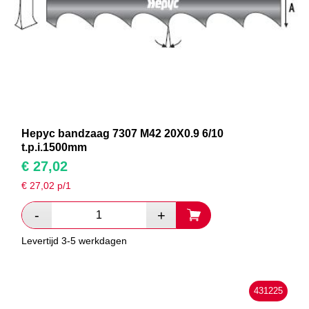
Hepyc bandzaag 7307 M42 20X0.9 6/10
t.p.i.1500mm
€
27,02
€
27,02
p/1
Levertijd 3-5 werkdagen
431225