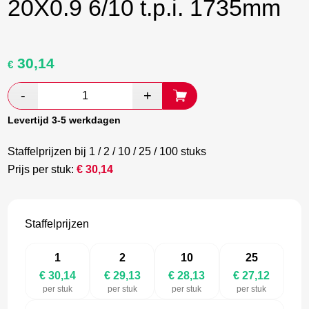
20X0.9 6/10 t.p.i. 1735mm
30,14
Oorspronkelijke
Huidige
€
prijs
prijs
was:
is:
€ 50,23.
€ 29,13.
Levertijd 3-5 werkdagen
Staffelprijzen bij 1 / 2 / 10 / 25 / 100 stuks
Prijs per stuk:
€
30,14
Staffelprijzen
1
2
10
25
€ 30,14
€ 29,13
€ 28,13
€ 27,12
per stuk
per stuk
per stuk
per stuk