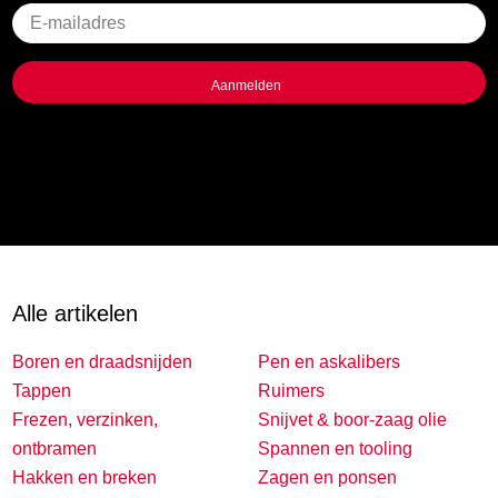
Geen
titel
Alle artikelen
Boren en draadsnijden
Pen en askalibers
Tappen
Ruimers
Frezen, verzinken,
Snijvet & boor-zaag olie
ontbramen
Spannen en tooling
Hakken en breken
Zagen en ponsen