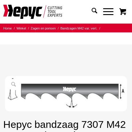
Home
/
Winkel
/
Zagen en ponsen
/
Bandzagen M42 var. vert.
/
Bandmaat 20.00x0.90
/
6/10 Tanden per inch
/
Hepyc bandzaag 7307 M42 20X0.9 6/10 t.p.i. 1735mm
Hepyc bandzaag 7307 M42