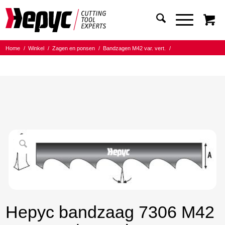
Home
/
Winkel
/
Zagen en ponsen
/
Bandzagen M42 var. vert.
/
Bandmaat 13.00x0.90
/
8/12 Tanden per inch
/
Hepyc bandzaag 7306 M42 13X0.9 8/12 t.p.i.2450mm
Hepyc bandzaag 7306 M42