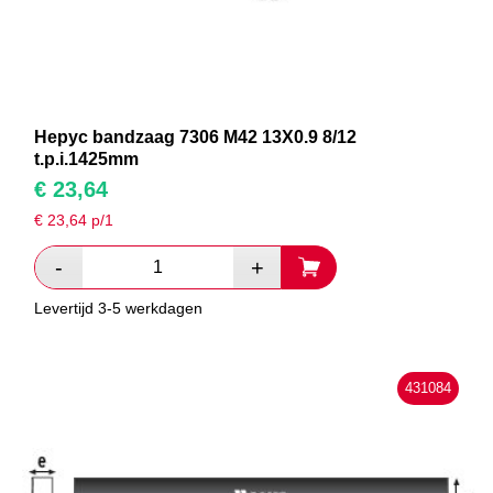
Hepyc bandzaag 7306 M42 13X0.9 8/12
t.p.i.1425mm
€
23,64
€
23,64
p/1
Levertijd 3-5 werkdagen
431084