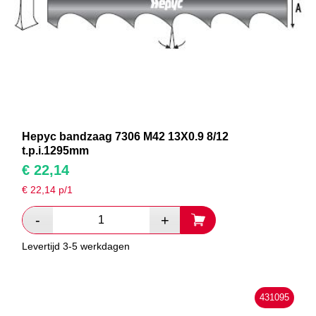
Hepyc bandzaag 7306 M42 13X0.9 8/12
t.p.i.1295mm
€
22,14
€
22,14
p/1
Levertijd 3-5 werkdagen
431095