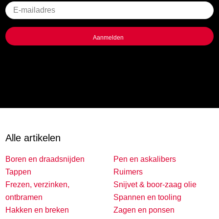
Geen
titel
Alle artikelen
Boren en draadsnijden
Pen en askalibers
Tappen
Ruimers
Frezen, verzinken,
Snijvet & boor-zaag olie
ontbramen
Spannen en tooling
Hakken en breken
Zagen en ponsen