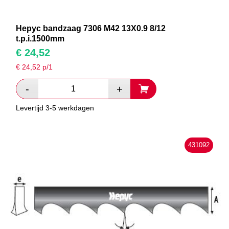
Hepyc bandzaag 7306 M42 13X0.9 8/12
t.p.i.1500mm
€
24,52
€
24,52
p/1
Levertijd 3-5 werkdagen
431092