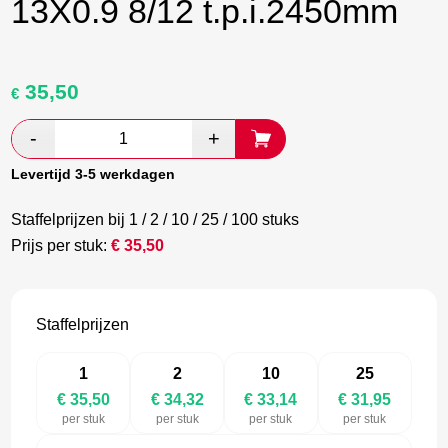
13X0.9 8/12 t.p.i.2450mm
35,50
Oorspronkelijke
Huidige
€
prijs
prijs
was:
is:
€ 59,17.
€ 34,32.
Levertijd 3-5 werkdagen
Staffelprijzen bij 1 / 2 / 10 / 25 / 100 stuks
Prijs per stuk:
€
35,50
Staffelprijzen
1
2
10
25
€ 35,50
€ 34,32
€ 33,14
€ 31,95
per stuk
per stuk
per stuk
per stuk