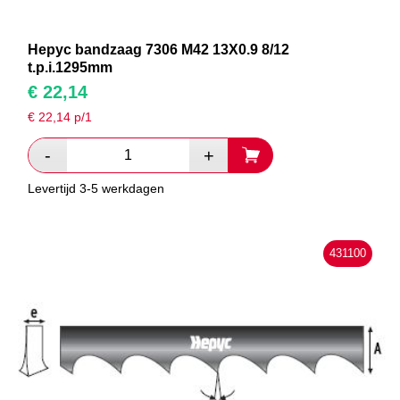
Hepyc bandzaag 7306 M42 13X0.9 8/12
t.p.i.1295mm
€
22,14
€
22,14
p/1
Levertijd 3-5 werkdagen
431100