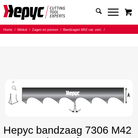
Home
/
Winkel
/
Zagen en ponsen
/
Bandzagen M42 var. vert.
/
Bandmaat 13.00x0.90
/
8/12 Tanden per inch
/
Hepyc bandzaag 7306 M42 13X0.9 8/12 t.p.i.1735mm
Hepyc bandzaag 7306 M42