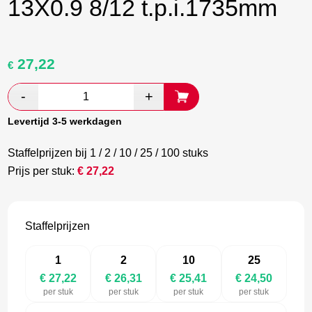
13X0.9 8/12 t.p.i.1735mm
27,22
Oorspronkelijke
Huidige
€
prijs
prijs
was:
is:
€ 45,37.
€ 26,31.
Levertijd 3-5 werkdagen
Staffelprijzen bij 1 / 2 / 10 / 25 / 100 stuks
Prijs per stuk:
€
27,22
Staffelprijzen
1
2
10
25
€ 27,22
€ 26,31
€ 25,41
€ 24,50
per stuk
per stuk
per stuk
per stuk