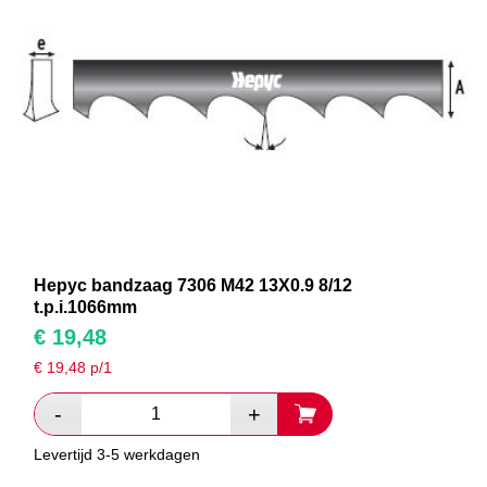
Hepyc bandzaag 7306 M42 13X0.9 8/12
t.p.i.1066mm
€
19,48
€
19,48
p/1
Levertijd 3-5 werkdagen