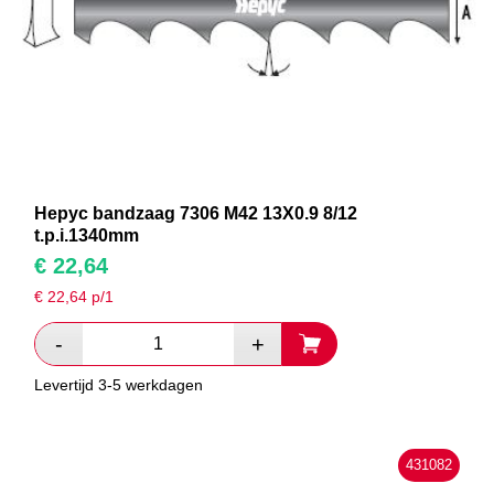
Hepyc bandzaag 7306 M42 13X0.9 8/12
t.p.i.1340mm
€
22,64
€
22,64
p/1
Levertijd 3-5 werkdagen
431082