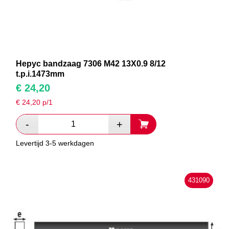
Hepyc bandzaag 7306 M42 13X0.9 8/12
t.p.i.1473mm
€
24,20
€
24,20
p/1
Levertijd 3-5 werkdagen
431090