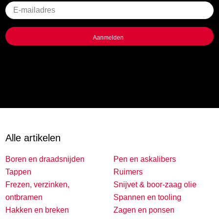
Geen
titel
Alle artikelen
Boren en draadsnijden
Pen en askalibers
Tappen
Ruimers
Frezen, verzinken,
Snijvet & boor-zaag olie
ontbramen
Spannen en tooling
Hakken en breken
Zagen en ponsen