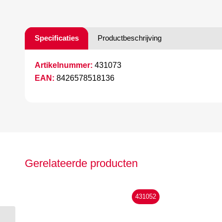
Specificaties
Productbeschrijving
Artikelnummer:
431073
EAN:
8426578518136
Gerelateerde producten
431052