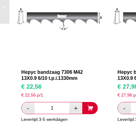
Hepyc bandzaag 7306
M42 13X0.9 6/10
t.p.i.1800mm
Hepyc bandzaag 7306 M42
Hepyc 
13X0.9 6/10 t.p.i.1330mm
13X0.9 
€
22,56
€
27,9
€
22,56
p/1
€
27,98
p
Levertijd 3-5 werkdagen
Levertijd