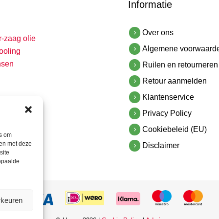
Informatie
Over ons
r-zaag olie
Algemene voorwaard
ooling
nsen
Ruilen en retourneren
Retour aanmelden
Klantenservice
Privacy Policy
Cookiebeleid (EU)
es om
men met deze
Disclaimer
site
bepaalde
rkeuren