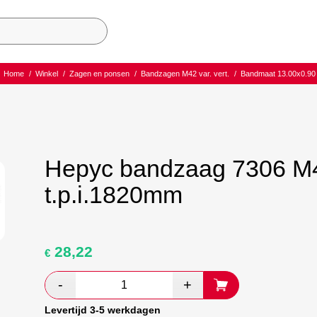
Home
/
Winkel
/
Zagen en ponsen
/
Bandzagen M42 var. vert.
/
Bandmaat 13.00x0.90
Hepyc bandzaag 7306 M4
t.p.i.1820mm
28,22
Oorspronkelijke
Huidige
€
prijs
prijs
was:
is:
€ 47,03.
€ 27,28.
Levertijd 3-5 werkdagen