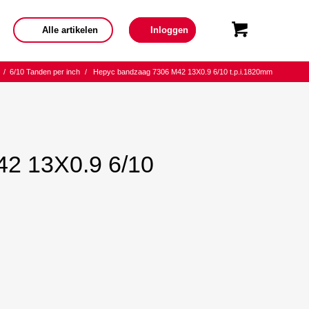
Alle artikelen
Inloggen
/
6/10 Tanden per inch
/
Hepyc bandzaag 7306 M42 13X0.9 6/10 t.p.i.1820mm
2 13X0.9 6/10