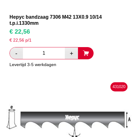
Hepyc bandzaag 7306 M42 13X0.9 10/14
t.p.i.1330mm
€
22,56
€
22,56
p/1
Levertijd 3-5 werkdagen
431020