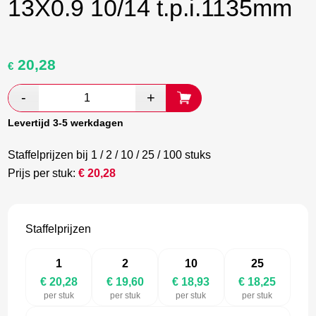
13X0.9 10/14 t.p.i.1135mm
20,28
Oorspronkelijke
Huidige
€
prijs
prijs
was:
is:
€ 33,80.
€ 19,60.
Levertijd 3-5 werkdagen
Staffelprijzen bij 1 / 2 / 10 / 25 / 100 stuks
Prijs per stuk:
€
20,28
Staffelprijzen
1
2
10
25
€ 20,28
€ 19,60
€ 18,93
€ 18,25
per stuk
per stuk
per stuk
per stuk