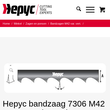
Home
/
Winkel
/
Zagen en ponsen
/
Bandzagen M42 var. vert.
/
Bandmaat 13.00x0.90
/
10/14 Tanden per inch
/
Hepyc bandzaag 7306 M42 13X0.9 10/14 t.p.i.1135mm
Hepyc bandzaag 7306 M42