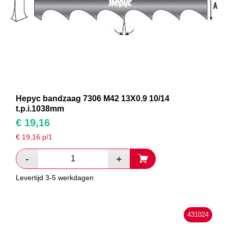
Hepyc bandzaag 7306 M42 13X0.9 10/14
t.p.i.1038mm
€
19,16
€
19,16
p/1
Levertijd 3-5 werkdagen
431024