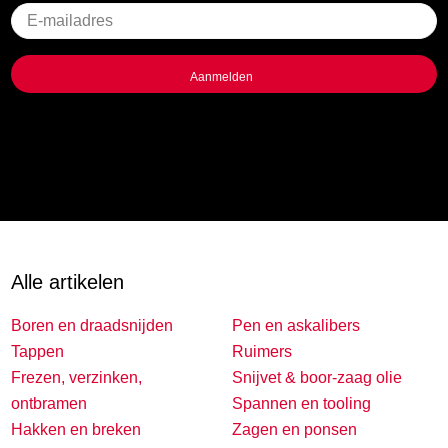
Geen
titel
Alle artikelen
Boren en draadsnijden
Pen en askalibers
Tappen
Ruimers
Frezen, verzinken,
Snijvet & boor-zaag olie
ontbramen
Spannen en tooling
Hakken en breken
Zagen en ponsen