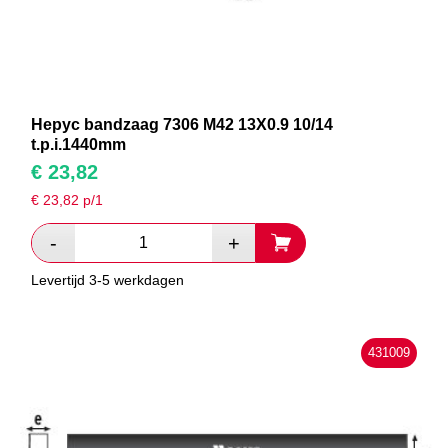
Hepyc bandzaag 7306 M42 13X0.9 10/14
t.p.i.1440mm
€
23,82
€
23,82
p/1
Levertijd 3-5 werkdagen
431009