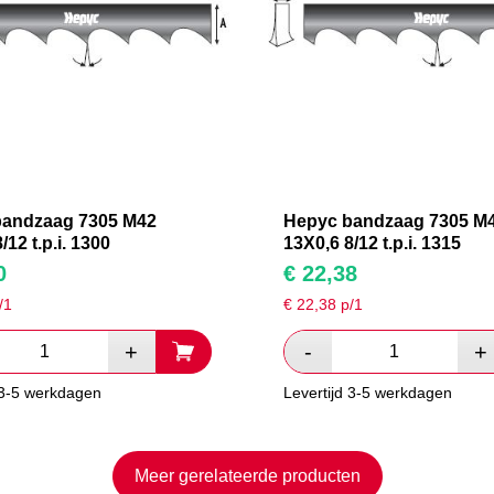
bandzaag 7305 M42
Hepyc bandzaag 7305 M
/12 t.p.i. 1300
13X0,6 8/12 t.p.i. 1315
0
€
22,38
/1
€
22,38
p/1
 3-5 werkdagen
Levertijd 3-5 werkdagen
Meer gerelateerde producten