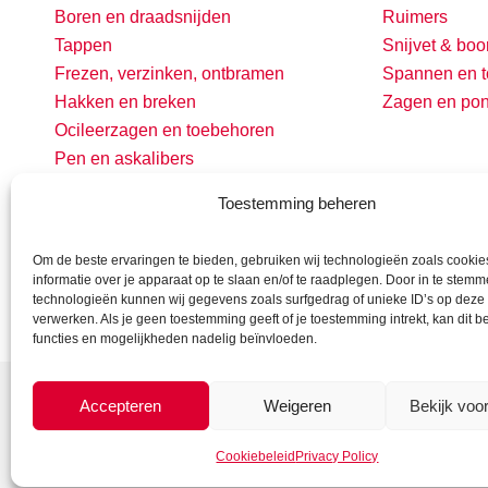
Boren en draadsnijden
Ruimers
Tappen
Snijvet & boo
Frezen, verzinken, ontbramen
Spannen en t
Hakken en breken
Zagen en po
Ocileerzagen en toebehoren
Pen en askalibers
Toestemming beheren
Om de beste ervaringen te bieden, gebruiken wij technologieën zoals cooki
informatie over je apparaat op te slaan en/of te raadplegen. Door in te stem
technologieën kunnen wij gegevens zoals surfgedrag of unieke ID’s op deze 
verwerken. Als je geen toestemming geeft of je toestemming intrekt, kan dit 
functies en mogelijkheden nadelig beïnvloeden.
Accepteren
Weigeren
Bekijk voo
Cookiebeleid
Privacy Policy