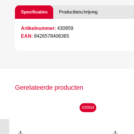
Specificaties
Productbeschrijving
Artikelnummer:
430959
EAN:
8426578406365
Gerelateerde producten
430934
Hepyc bandzaag 7305