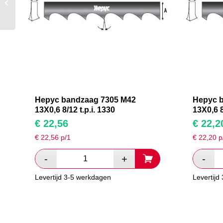
M42 13X0,6 8/12 t.p.i.
1475
Hepyc bandzaag 7305 M42
Hepyc 
13X0,6 8/12 t.p.i. 1330
13X0,6 8
€
22,56
€
22,2
€
22,56
p/1
€
22,20
p
Levertijd 3-5 werkdagen
Levertijd