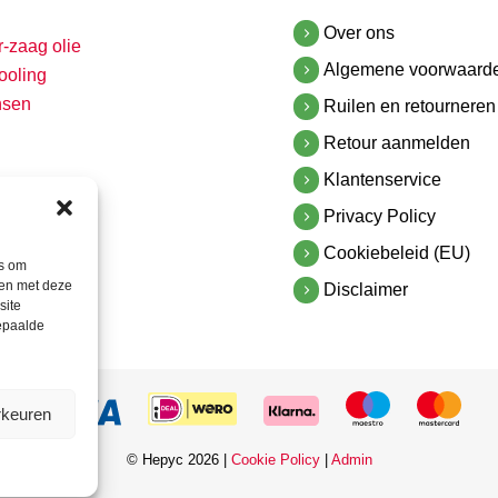
Over ons
r-zaag olie
Algemene voorwaard
ooling
nsen
Ruilen en retourneren
Retour aanmelden
Klantenservice
Privacy Policy
Cookiebeleid (EU)
es om
men met deze
Disclaimer
site
bepaalde
rkeuren
© Hepyc 2026 |
Cookie Policy
|
Admin