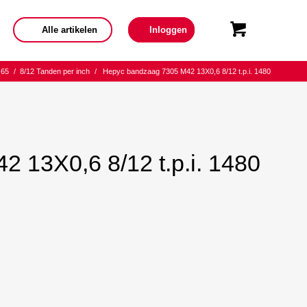
Alle artikelen
Inloggen
.65
/
8/12 Tanden per inch
/
Hepyc bandzaag 7305 M42 13X0,6 8/12 t.p.i. 1480
 13X0,6 8/12 t.p.i. 1480