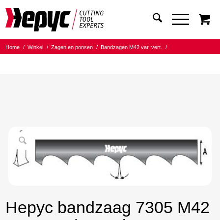
Home
/
Winkel
/
Zagen en ponsen
/
Bandzagen M42 var. vert.
/
Bandmaat 13.00x0.65
/
8/12 Tanden per inch
/
Hepyc bandzaag 7305 M42 13X0,6 8/12 t.p.i. 1470
Hepyc bandzaag 7305 M42