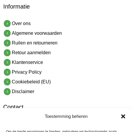
Informatie
Over ons
Algemene voorwaarden
Ruilen en retourneren
Retour aanmelden
Klantenservice
Privacy Policy
Cookiebeleid (EU)
Disclaimer
Contact
Toestemming beheren
hetindustriehuis B.V.
De Hoek 1 1601 MR Enkhuizen
Om de beste ervaringen te bieden, gebruiken wij technologieën zoals