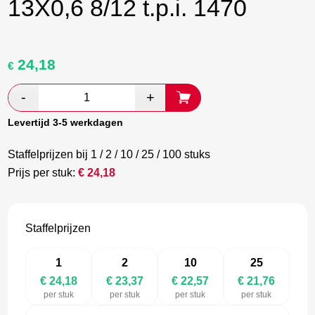
13X0,6 8/12 t.p.i. 1470
24,18
Oorspronkelijke
Huidige
€
prijs
prijs
was:
is:
€ 40,30.
€ 23,37.
Levertijd 3-5 werkdagen
Staffelprijzen bij 1 / 2 / 10 / 25 / 100 stuks
Prijs per stuk:
€
24,18
Staffelprijzen
1
2
10
25
€ 24,18
€ 23,37
€ 22,57
€ 21,76
per stuk
per stuk
per stuk
per stuk