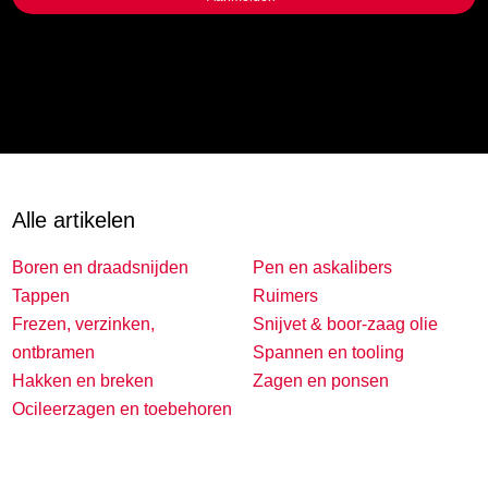
Alle artikelen
Boren en draadsnijden
Pen en askalibers
Tappen
Ruimers
Frezen, verzinken,
Snijvet & boor-zaag olie
ontbramen
Spannen en tooling
Hakken en breken
Zagen en ponsen
Ocileerzagen en toebehoren