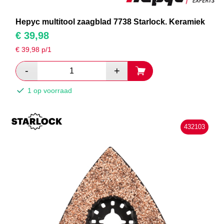
Hepyc multitool zaagblad 7738 Starlock. Keramiek
€
39,98
€
39,98
p/1
1 op voorraad
432103