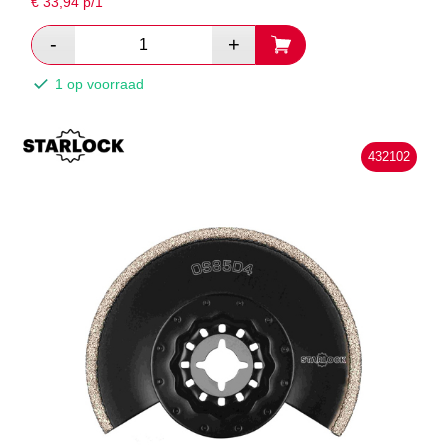
€
33,94
p/1
1 op voorraad
432102