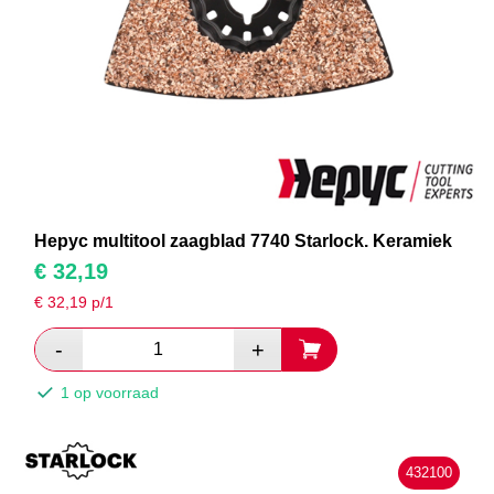
Hepyc multitool zaagblad 7740 Starlock. Keramiek
€
32,19
€
32,19
p/1
1 op voorraad
432100