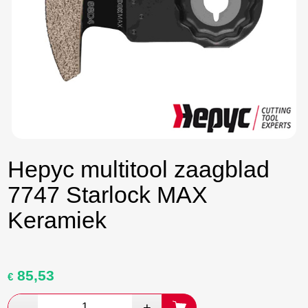
Hepyc multitool zaagblad
7747 Starlock MAX
Keramiek
85,53
Oorspronkelijke
Huidige
€
prijs
prijs
was:
is: