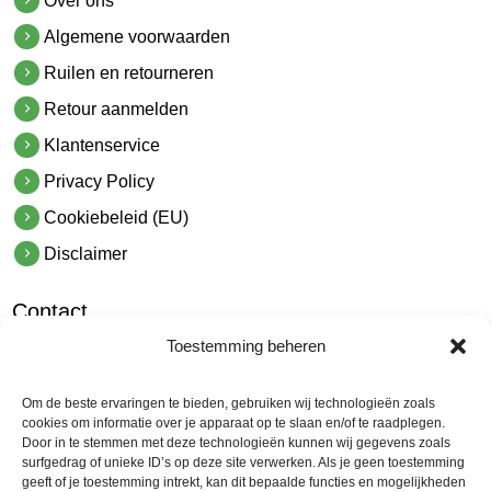
Over ons
Algemene voorwaarden
Ruilen en retourneren
Retour aanmelden
Klantenservice
Privacy Policy
Cookiebeleid (EU)
Disclaimer
Contact
Toestemming beheren
hetindustriehuis B.V.
De Hoek 1 1601 MR Enkhuizen
Om de beste ervaringen te bieden, gebruiken wij technologieën zoals
t.
0228 53 00 40
cookies om informatie over je apparaat op te slaan en/of te raadplegen.
Door in te stemmen met deze technologieën kunnen wij gegevens zoals
e.
info@hetindustriehuis.com
surfgedrag of unieke ID’s op deze site verwerken. Als je geen toestemming
KVK 51483904
geeft of je toestemming intrekt, kan dit bepaalde functies en mogelijkheden