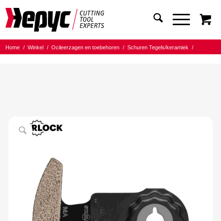
Home
/
Winkel
/
Ocileerzagen en toebehoren
/
Schuren Tegels/keramiek
/
Hepyc multitool zaagblad 7747 Starlock MAX Keramiek