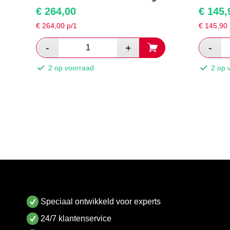
€
264,00
€
145,
€
264,00
p/1
€
145,90
2 op voorraad
2 op 
Speciaal ontwikkeld voor experts
24/7 klantenservice