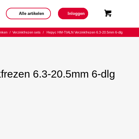
Alle artikelen
Inloggen
inken
/
Verzinkfrezen sets
/
Hepyc HM-TIALN Verzinkfrezen 6.3-20.5mm 6-dlg
frezen 6.3-20.5mm 6-dlg