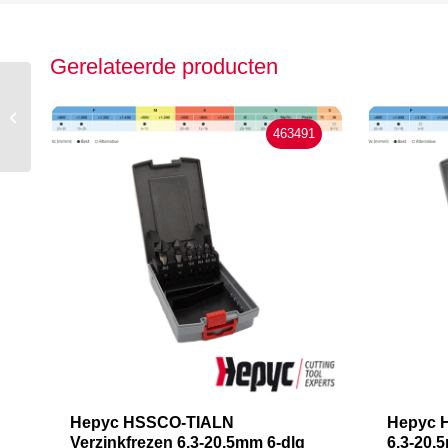
Gerelateerde producten
Hepyc centreerboor
6.3x16x74.0
463491
Hepyc HSSCO-TIALN
Hepyc H
Verzinkfrezen 6.3-20.5mm 6-dlg
6.3-20.