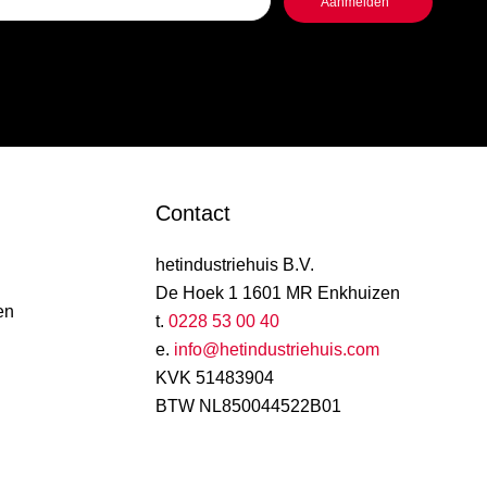
Contact
hetindustriehuis B.V.
De Hoek 1 1601 MR Enkhuizen
en
t.
0228 53 00 40
e.
info@hetindustriehuis.com
KVK 51483904
BTW NL850044522B01