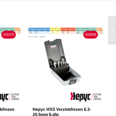
418370
418368
kfrezen
Hepyc HSS Verzinkfrezen 6.3-
20.5mm 6-dlg