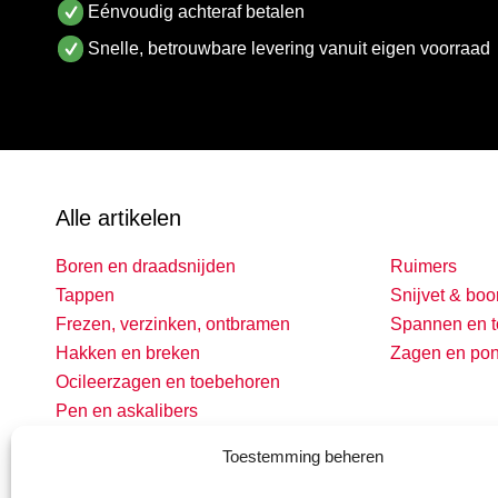
Eénvoudig achteraf betalen
Snelle, betrouwbare levering vanuit eigen voorraad
Alle artikelen
Boren en draadsnijden
Ruimers
Tappen
Snijvet & boo
Frezen, verzinken, ontbramen
Spannen en t
Hakken en breken
Zagen en po
Ocileerzagen en toebehoren
Pen en askalibers
Toestemming beheren