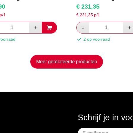
90
€
231,35
p/1
€
231,35
p/1
voorraad
2 op voorraad
Meer gerelateerde producten
Schrijf je in v
Geen