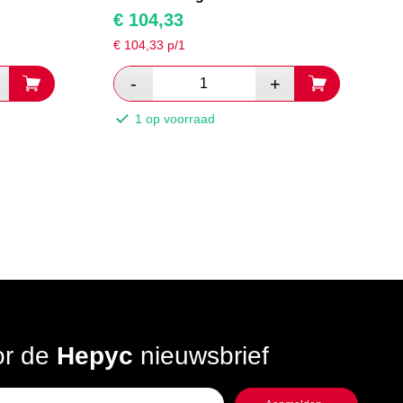
€
104,33
€
104,33
p/1
1 op voorraad
oor de
Hepyc
nieuwsbrief