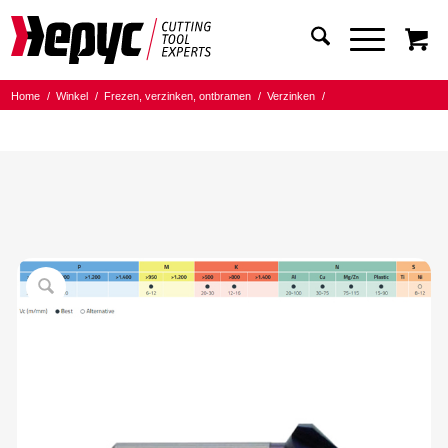
Home
/
Winkel
/
Frezen, verzinken, ontbramen
/
Verzinken
/
Hepyc Verzinkfrezen 90gr.
/
Hepyc HSS-TIALN
/
Hepyc HSS TIALN verzinkfrees 90gr. Z3 12.40mm