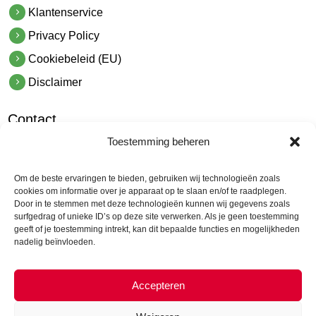
Klantenservice
Privacy Policy
Cookiebeleid (EU)
Disclaimer
Contact
Toestemming beheren
hetindustriehuis B.V.
De Hoek 1 1601 MR Enkhuizen
Om de beste ervaringen te bieden, gebruiken wij technologieën zoals
t.
0228 53 00 40
cookies om informatie over je apparaat op te slaan en/of te raadplegen.
Door in te stemmen met deze technologieën kunnen wij gegevens zoals
e.
info@hetindustriehuis.com
surfgedrag of unieke ID’s op deze site verwerken. Als je geen toestemming
KVK 51483904
geeft of je toestemming intrekt, kan dit bepaalde functies en mogelijkheden
nadelig beïnvloeden.
BTW NL850044522B01
Accepteren