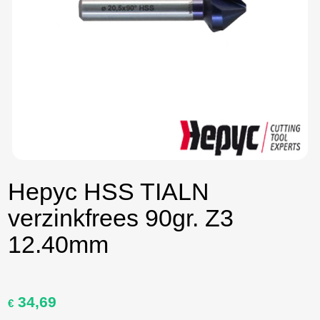
Hepyc HSS TIALN
verzinkfrees 90gr. Z3
12.40mm
34,69
Oorspronkelijke
Huidige
€
prijs
prijs