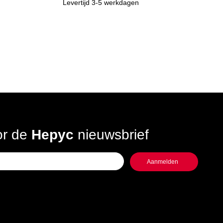
Levertijd 3-5 werkdagen
oor de
Hepyc
nieuwsbrief