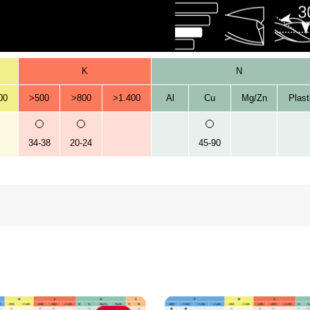
K
N
00
>500
>800
>1.400
Al
Cu
Mg/Zn
Plast
34-38
20-24
45-90