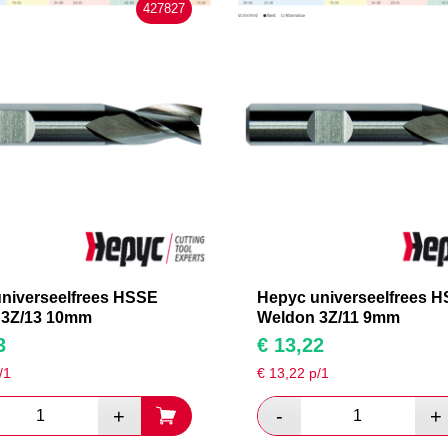
427827
niverseelfrees HSSE
Hepyc universeelfrees 
 3Z/13 10mm
Weldon 3Z/11 9mm
3
€
13,22
/1
€
13,22
p/1