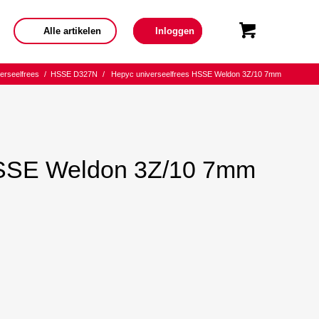
Alle artikelen
Inloggen
verseelfrees
/
HSSE D327N
/
Hepyc universeelfrees HSSE Weldon 3Z/10 7mm
HSSE Weldon 3Z/10 7mm