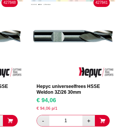
427848
427841
HSSE
Hepyc universeelfrees HSSE
Weldon 3Z/26 30mm
€
94,06
€
94,06
p/1