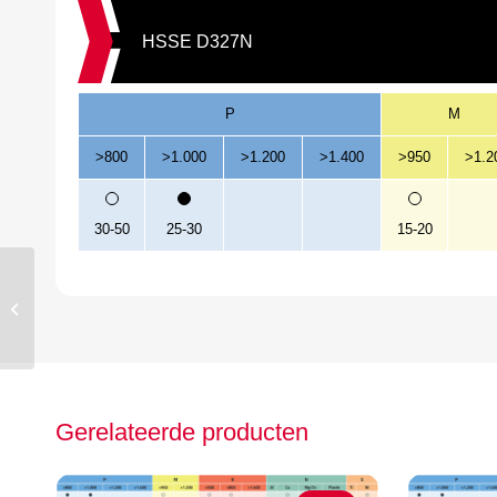
HSSE D327N
P
M
>800
>1.000
>1.200
>1.400
>950
>1.2
30-50
25-30
15-20
Hepyc universeelfrees
HSSE Weldon 3Z/08
6mm
Gerelateerde producten