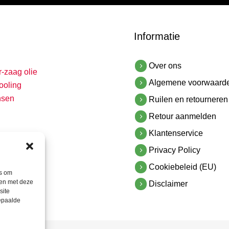
Informatie
Over ons
r-zaag olie
Algemene voorwaard
ooling
nsen
Ruilen en retourneren
Retour aanmelden
Klantenservice
Privacy Policy
Cookiebeleid (EU)
es om
men met deze
Disclaimer
site
bepaalde