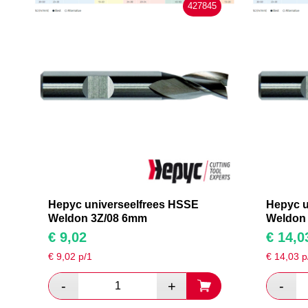
427845
Hepyc universeelfrees HSSE
Hepyc u
Weldon 3Z/08 6mm
Weldon
€
9,02
€
14,0
€
9,02
p/1
€
14,03
p