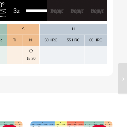
S
H
ic
Ti
Ni
50 HRC
55 HRC
60 HRC
15-20