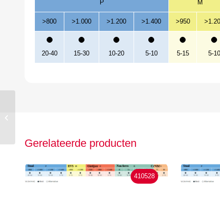
P
M
>800
>1.000
>1.200
>1.400
>950
>1.2
20-40
15-30
10-20
5-10
5-15
5-1
Hepyc HSSE Hard Lube
Machinetap D376
M8x1.25
Gerelateerde producten
410528