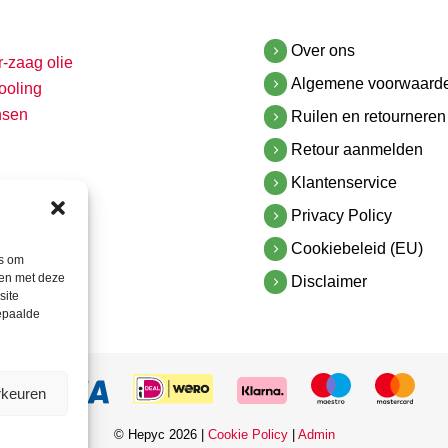
Over ons
r-zaag olie
Algemene voorwaard
ooling
nsen
Ruilen en retourneren
Retour aanmelden
Klantenservice
Privacy Policy
Cookiebeleid (EU)
es om
men met deze
Disclaimer
site
bepaalde
rkeuren
© Hepyc 2026 |
Cookie Policy
|
Admin