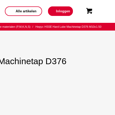
Alle artikelen
Inloggen
lle materialen (P,M,K,N,S)
/
Hepyc HSSE Hard Lube Machinetap D376 M10x1.50
Machinetap D376