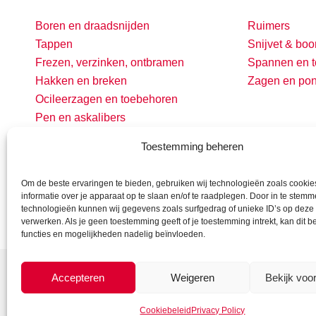
Boren en draadsnijden
Ruimers
Tappen
Snijvet & boo
Frezen, verzinken, ontbramen
Spannen en t
Hakken en breken
Zagen en po
Ocileerzagen en toebehoren
Pen en askalibers
Toestemming beheren
Om de beste ervaringen te bieden, gebruiken wij technologieën zoals cooki
informatie over je apparaat op te slaan en/of te raadplegen. Door in te stem
technologieën kunnen wij gegevens zoals surfgedrag of unieke ID’s op deze 
verwerken. Als je geen toestemming geeft of je toestemming intrekt, kan dit 
functies en mogelijkheden nadelig beïnvloeden.
Accepteren
Weigeren
Bekijk voo
Cookiebeleid
Privacy Policy