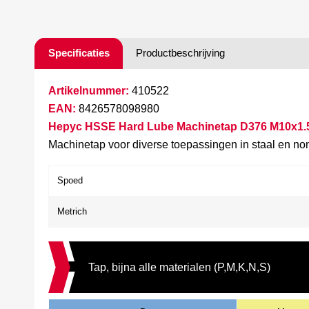
Specificaties
Productbeschrijving
Artikelnummer:
410522
EAN:
8426578098980
Hepyc HSSE Hard Lube Machinetap D376 M10x1.50
Machinetap voor diverse toepassingen in staal en non
Spoed
Metrich
Tap, bijna alle materialen (P,M,K,N,S)