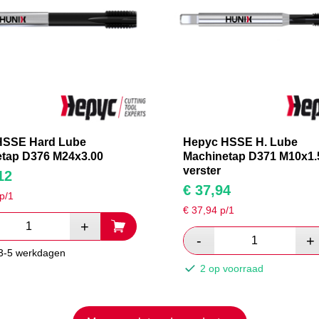
HSSE Hard Lube
Hepyc HSSE H. Lube
tap D376 M24x3.00
Machinetap D371 M10x1.
verster
12
€
37,94
p/1
€
37,94
p/1
 3-5 werkdagen
2 op voorraad