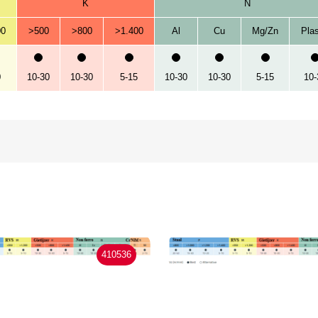
K
N
00
>500
>800
>1.400
Al
Cu
Mg/Zn
Plas
0
10-30
10-30
5-15
10-30
10-30
5-15
10-
410536