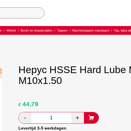
e
/
Winkel
/
Boren en draadsnijden
/
Tappen
/
Machinetappen standaard
/
Tap, bijna a
Hepyc HSSE Hard Lube 
M10x1.50
44,79
Oorspronkelijke
Huidige
€
prijs
prijs
was:
is:
€ 74,65.
€ 43,30.
Levertijd 3-5 werkdagen