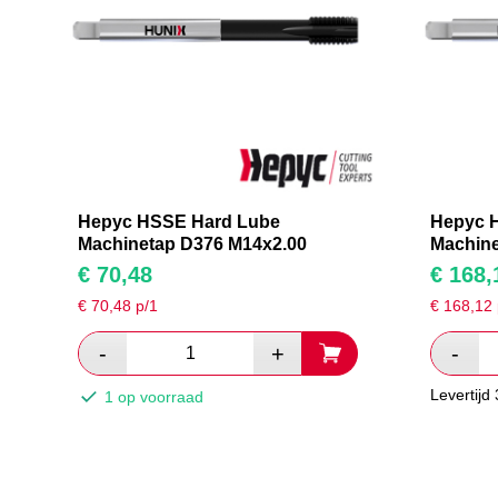
Hepyc HSSE Hard Lube
Hepyc 
Machinetap D376 M14x2.00
Machine
€
70,48
€
168,
€
70,48
p/1
€
168,12
Levertijd
1 op voorraad