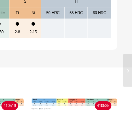
S
H
tic
Ti
Ni
50 HRC
55 HRC
60 HRC
30
2-8
2-15
410519
410535