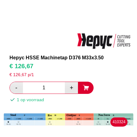
Hepyc HSSE Machinetap D376 M33x3.50
€
126,67
€
126,67
p/1
1 op voorraad
410324