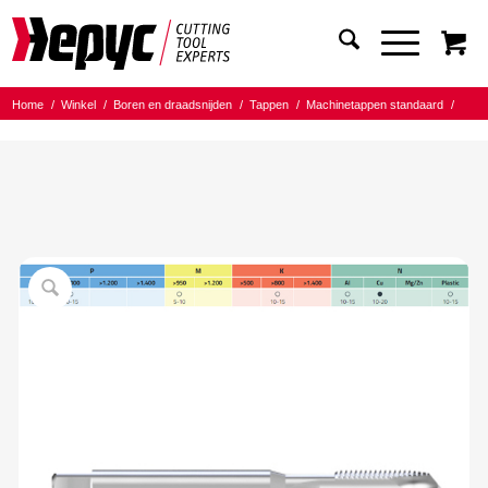
Home
/
Winkel
/
Boren en draadsnijden
/
Tappen
/
Machinetappen standaard
/
Tap Standaard (P,M,N)
/
Hepyc HSSE Machinetap D371 M2.3×0.45 Versterkt