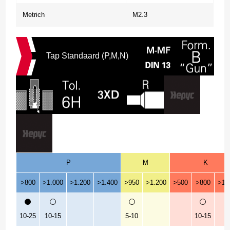
Metrich
M2.3
Tap Standaard (P,M,N)
P
M
K
>800
>1.000
>1.200
>1.400
>950
>1.200
>500
>800
>1.
10-25
10-15
5-10
10-15