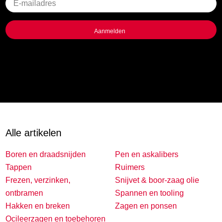
Geen
titel
Alle artikelen
Boren en draadsnijden
Pen en askalibers
Tappen
Ruimers
Frezen, verzinken,
Snijvet & boor-zaag olie
ontbramen
Spannen en tooling
Hakken en breken
Zagen en ponsen
Ocileerzagen en toebehoren