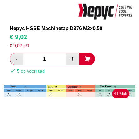
Hepyc HSSE Machinetap D376 M3x0.50
€
9,02
€
9,02
p/1
5 op voorraad
410369