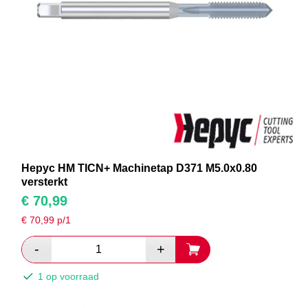
Hepyc HM TICN+ Machinetap D371 M5.0x0.80
versterkt
€
70,99
€
70,99
p/1
1 op voorraad