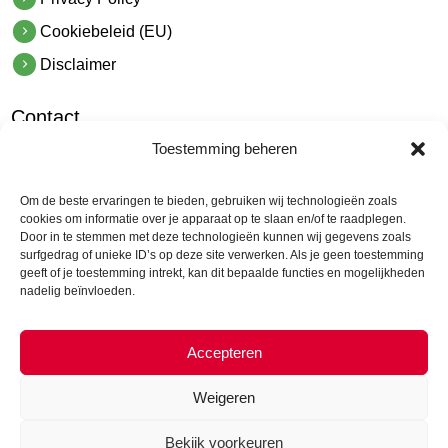
Cookiebeleid (EU)
Disclaimer
Contact
Toestemming beheren
hetindustriehuis B.V.
De Hoek 1 1601 MR Enkhuizen
Om de beste ervaringen te bieden, gebruiken wij technologieën zoals
t.
0228 53 00 40
cookies om informatie over je apparaat op te slaan en/of te raadplegen.
Door in te stemmen met deze technologieën kunnen wij gegevens zoals
e.
info@hetindustriehuis.com
surfgedrag of unieke ID’s op deze site verwerken. Als je geen toestemming
KVK 51483904
geeft of je toestemming intrekt, kan dit bepaalde functies en mogelijkheden
nadelig beïnvloeden.
BTW NL850044522B01
Accepteren
Weigeren
Bekijk voorkeuren