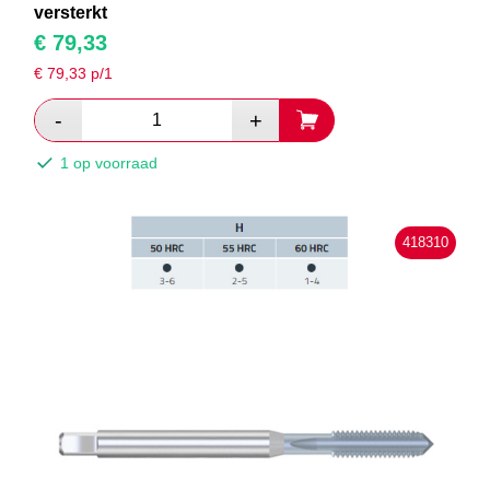
versterkt
€
79,33
€
79,33
p/1
1 op voorraad
418310