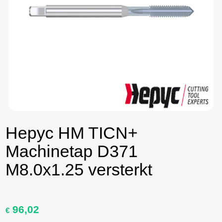
Hepyc HM TICN+
Machinetap D371
M8.0x1.25 versterkt
96,02
Oorspronkelijke
Huidige
€
prijs
prijs