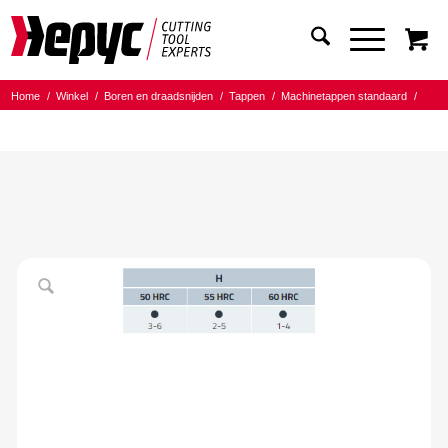
Home
/
Winkel
/
Boren en draadsnijden
/
Tappen
/
Machinetappen standaard
/
Tap t.b.v Harde materialen (H)
/
Hepyc HM TICN+ Machinetap D371 M8.0x1.25 versterkt