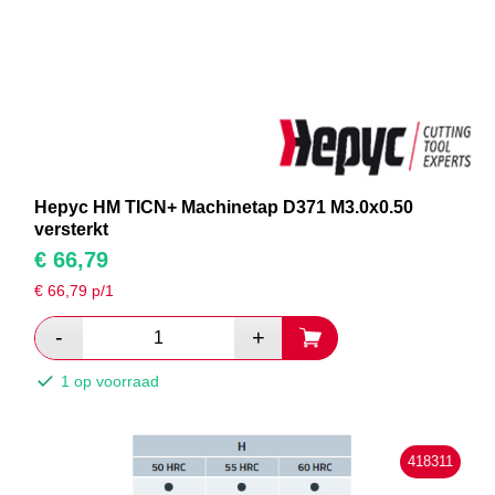
Hepyc HM TICN+ Machinetap D371 M3.0x0.50
versterkt
€
66,79
€
66,79
p/1
1 op voorraad
418311