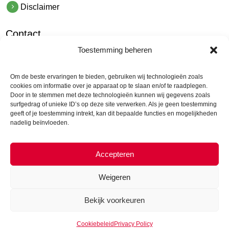
Disclaimer
Contact
Toestemming beheren
hetindustriehuis B.V.
De Hoek 1 1601 MR Enkhuizen
Om de beste ervaringen te bieden, gebruiken wij technologieën zoals
t.
0228 53 00 40
cookies om informatie over je apparaat op te slaan en/of te raadplegen.
Door in te stemmen met deze technologieën kunnen wij gegevens zoals
e.
info@hetindustriehuis.com
surfgedrag of unieke ID’s op deze site verwerken. Als je geen toestemming
KVK 51483904
geeft of je toestemming intrekt, kan dit bepaalde functies en mogelijkheden
nadelig beïnvloeden.
BTW NL850044522B01
Accepteren
Weigeren
Bekijk voorkeuren
© Hepyc 2026 |
Cookie Policy
|
Admin
Cookiebeleid
Privacy Policy