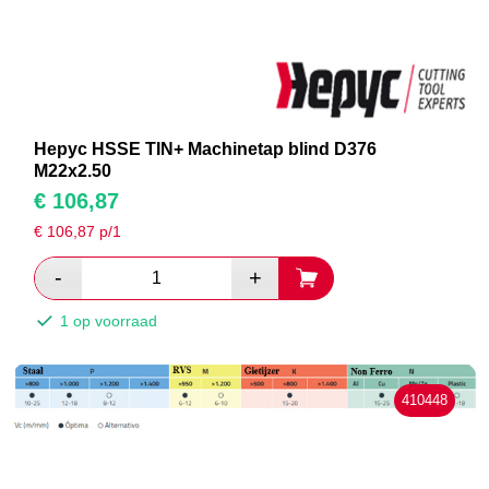
Hepyc HSSE TIN+ Machinetap blind D376
M22x2.50
€
106,87
€
106,87
p/1
1 op voorraad
410448