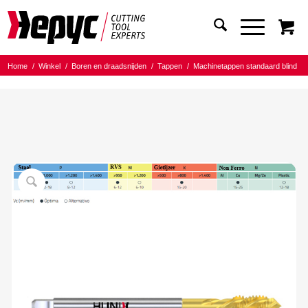
Home
/
Winkel
/
Boren en draadsnijden
/
Tappen
/
Machinetappen standaard blind
/
Hepyc HUNIX HSSE TIN+
/
Hepyc HSSE TIN+ Machinetap blind D376 M30x3.50