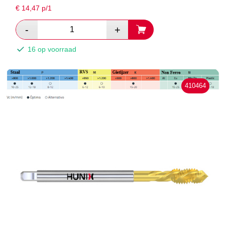
€
14,47
p/1
16 op voorraad
410464