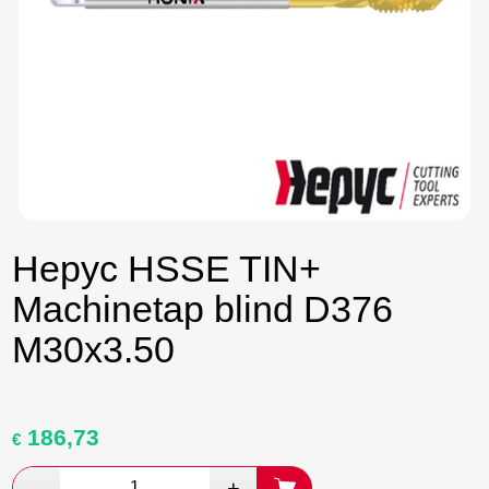
Hepyc HSSE TIN+
Machinetap blind D376
M30x3.50
186,73
Oorspronkelijke
Huidige
€
prijs
prijs
was:
is: