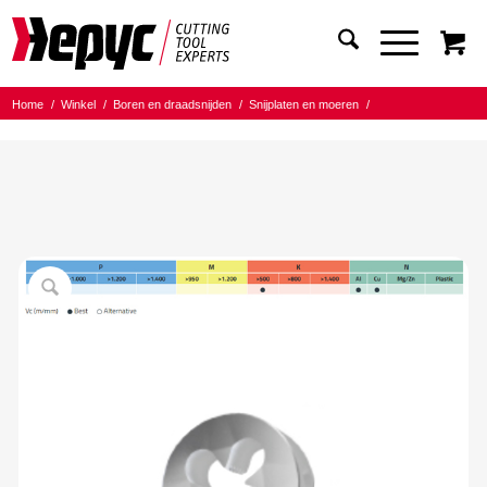
Home
/
Winkel
/
Boren en draadsnijden
/
Snijplaten en moeren
/
Snijplaten niet metrisch
/
UNC
/
Hepyc HSS snijplaat UNC 3/8×16 diam. 45×18