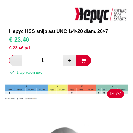
Hepyc HSS snijplaat UNC 1/4×20 diam. 20×7
€
23,46
€
23,46
p/1
1 op voorraad
189751