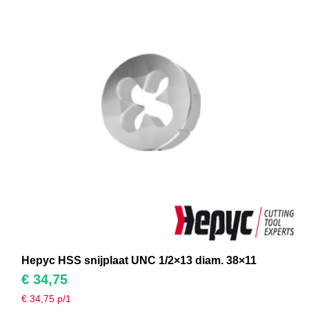
Hepyc HSS snijplaat UNC 1/2×13 diam. 38×11
€
34,75
€
34,75
p/1