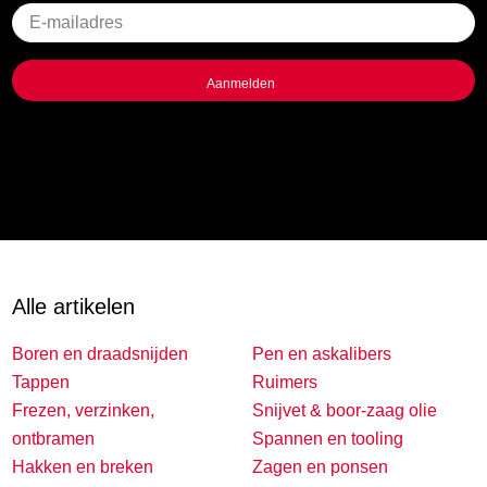
Geen
titel
Alle artikelen
Boren en draadsnijden
Pen en askalibers
Tappen
Ruimers
Frezen, verzinken,
Snijvet & boor-zaag olie
ontbramen
Spannen en tooling
Hakken en breken
Zagen en ponsen