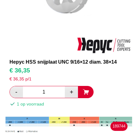
Hepyc HSS snijplaat UNC 9/16×12 diam. 38×14
€
36,35
€
36,35
p/1
1 op voorraad
189744