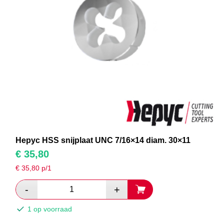
Hepyc HSS snijplaat UNC 7/16×14 diam. 30×11
€
35,80
€
35,80
p/1
1 op voorraad