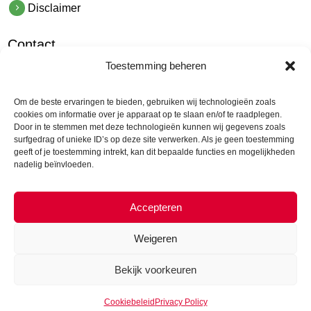
Disclaimer
Contact
Toestemming beheren
hetindustriehuis B.V.
De Hoek 1 1601 MR Enkhuizen
Om de beste ervaringen te bieden, gebruiken wij technologieën zoals
t.
0228 53 00 40
cookies om informatie over je apparaat op te slaan en/of te raadplegen.
Door in te stemmen met deze technologieën kunnen wij gegevens zoals
e.
info@hetindustriehuis.com
surfgedrag of unieke ID’s op deze site verwerken. Als je geen toestemming
KVK 51483904
geeft of je toestemming intrekt, kan dit bepaalde functies en mogelijkheden
nadelig beïnvloeden.
BTW NL850044522B01
Accepteren
Weigeren
Bekijk voorkeuren
© Hepyc 2026 |
Cookie Policy
|
Admin
Cookiebeleid
Privacy Policy