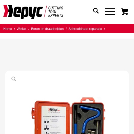
Home
/
Winkel
/
Boren en draadsnijden
/
Schroefdraad reparatie
/
Schroefdraad reparatie sets
/
BSP
/
Hepyc draadreparatieset BSP 3/8-19