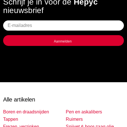
Schrijf je in voor de
Hepyc
nieuwsbrief
Geen
titel
Alle artikelen
Boren en draadsnijden
Pen en askalibers
Tappen
Ruimers
Frezen, verzinken,
Snijvet & boor-zaag olie