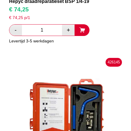
Hepyc draadreparatieset BSP 1/4-19
€
74,25
€
74,25
p/1
Levertijd 3-5 werkdagen
426145