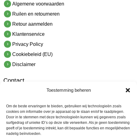
Algemene voorwaarden
Ruilen en retourneren
Retour aanmelden
Klantenservice
Privacy Policy
Cookiebeleid (EU)
Disclaimer
Contact
Toestemming beheren
hetindustriehuis B.V.
De Hoek 1 1601 MR Enkhuizen
Om de beste ervaringen te bieden, gebruiken wij technologieën zoals
t.
0228 53 00 40
cookies om informatie over je apparaat op te slaan en/of te raadplegen.
Door in te stemmen met deze technologieën kunnen wij gegevens zoals
e.
info@hetindustriehuis.com
surfgedrag of unieke ID’s op deze site verwerken. Als je geen toestemming
KVK 51483904
geeft of je toestemming intrekt, kan dit bepaalde functies en mogelijkheden
nadelig beïnvloeden.
BTW NL850044522B01