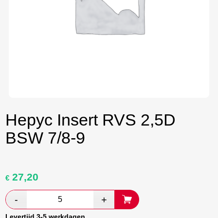
Hepyc Insert RVS 2,5D
BSW 7/8-9
27,20
Oorspronkelijke
Huidige
€
prijs
prijs
was:
is:
€ 9,38.
€ 5,44.
Levertijd 3-5 werkdagen