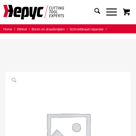
Home
/
Winkel
/
Boren en draadsnijden
/
Schroefdraad reparatie
/
Schroefdraad inserts los
/
BSW
/
Hepyc Insert RVS 2,5D BSW 7/8-9