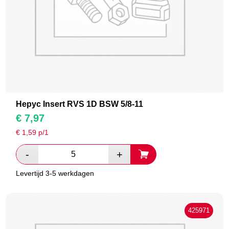
Hepyc Insert RVS 1D BSW 5/8-11
€
7,97
€
1,59
p/1
Levertijd 3-5 werkdagen
425971