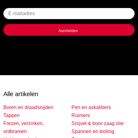
Geen
titel
Alle artikelen
Boren en draadsnijden
Pen en askalibers
Tappen
Ruimers
Frezen, verzinken,
Snijvet & boor-zaag olie
ontbramen
Spannen en tooling