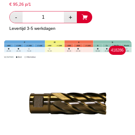
€
95,26
p/1
Levertijd 3-5 werkdagen
418286