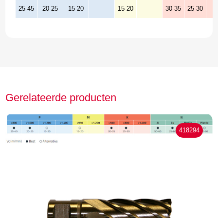
25-45
20-25
15-20
15-20
30-35
25-30
Gerelateerde producten
418294