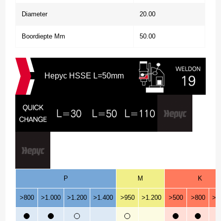
Diameter
20.00
Boordiepte Mm
50.00
Hepyc HSSE L=50mm
P
M
K
>800
>1.000
>1.200
>1.400
>950
>1.200
>500
>800
>1