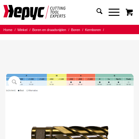
Home
/
Winkel
/
Boren en draadsnijden
/
Boren
/
Kernboren
/
Hepyc HSSE L=50mm
/
Hepyc Cobalt Kernboor HSSE 20x50mm Weldon