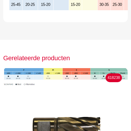
25-45
20-25
15-20
15-20
30-35
25-30
Gerelateerde producten
418238