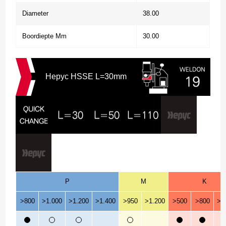
Diameter
38.00
Boordiepte Mm
30.00
Hepyc HSSE L=30mm
P
M
K
>800
>1.000
>1.200
>1.400
>950
>1.200
>500
>800
>1