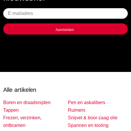
Geen
titel
Alle artikelen
Boren en draadsnijden
Pen en askalibers
Tappen
Ruimers
Frezen, verzinken,
Snijvet & boor-zaag olie
ontbramen
Spannen en tooling