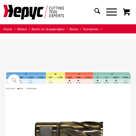
Home
/
Winkel
/
Boren en draadsnijden
/
Boren
/
Kernboren
/
Hepyc HSSE L=30mm
/
Hepyc Cobalt Kernboor HSSE 38x30mm Weldon