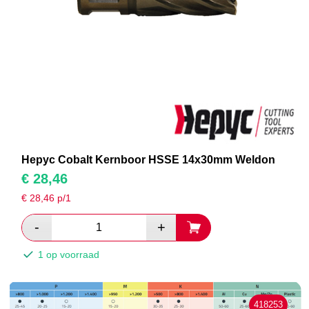
Hepyc Cobalt Kernboor HSSE 14x30mm Weldon
€
28,46
€
28,46
p/1
1 op voorraad
418253