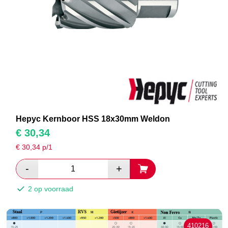
Hepyc Kernboor HSS 18x30mm Weldon
€
30,34
€
30,34
p/1
2 op voorraad
410216