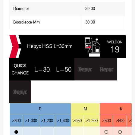
Diameter
39.00
Boordiepte Mm
30.00
Hepyc HSS L=30mm
P
M
K
>800
>1.000
>1.200
>1.400
>950
>1.200
>500
>800
>1.