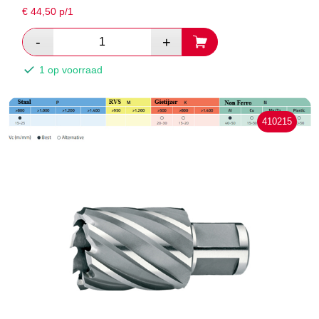
€
44,50
p/1
1 op voorraad
410215