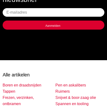
Geen
titel
Alle artikelen
Boren en draadsnijden
Pen en askalibers
Tappen
Ruimers
Frezen, verzinken,
Snijvet & boor-zaag olie
ontbramen
Spannen en tooling