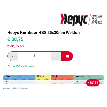
Hepyc Kernboor HSS 26x30mm Weldon
€
38,75
€
38,75
p/1
1 op voorraad
410214