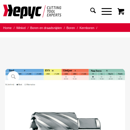
Home
/
Winkel
/
Boren en draadsnijden
/
Boren
/
Kernboren
/
Hepyc HSS L=30mm
/
Hepyc Kernboor HSS 39x30mm Weldon