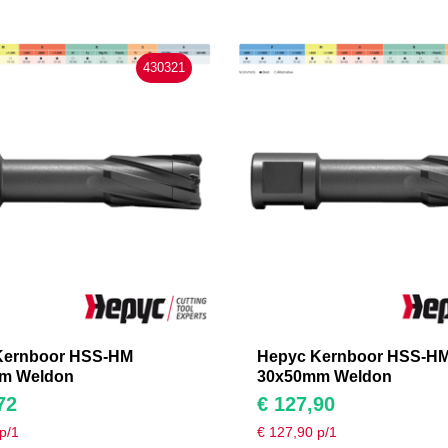
430321
Kernboor HSS-HM
Hepyc Kernboor HSS-H
m Weldon
30x50mm Weldon
72
€
127,90
p/1
€
127,90
p/1