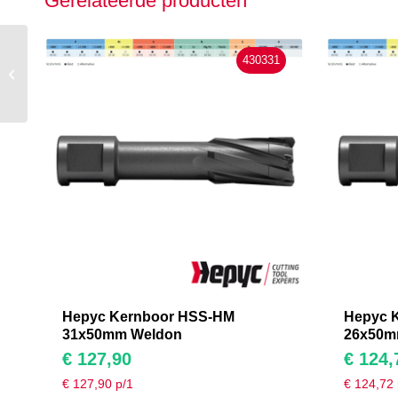
Gerelateerde producten
430331
Hepyc Kernboor HSS-
HM 42x50mm Weldon
Hepyc Kernboor HSS-HM
Hepyc 
31x50mm Weldon
26x50m
€
127,90
€
124,
€
127,90
p/1
€
124,72