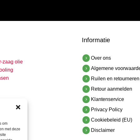
Informatie
Over ons
r-zaag olie
Algemene voorwaard
ooling
nsen
Ruilen en retourneren
Retour aanmelden
Klantenservice
Privacy Policy
Cookiebeleid (EU)
es om
men met deze
Disclaimer
site