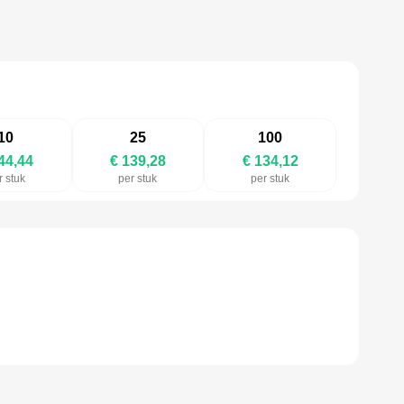
10
25
100
44,44
€ 139,28
€ 134,12
r stuk
per stuk
per stuk