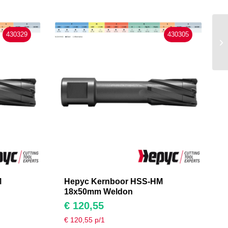
430329
430305
M
Hepyc Kernboor HSS-HM
18x50mm Weldon
€
120,55
€
120,55
p/1