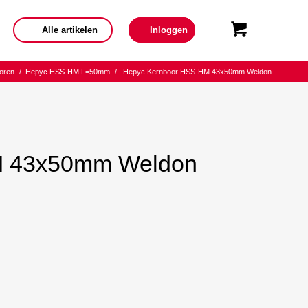
Alle artikelen
Inloggen
oren
/
Hepyc HSS-HM L=50mm
/
Hepyc Kernboor HSS-HM 43x50mm Weldon
M 43x50mm Weldon