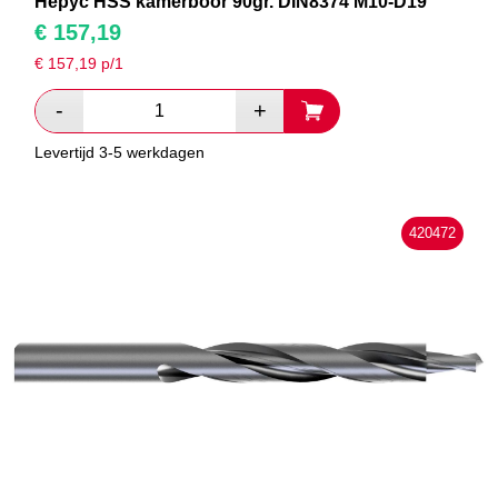
Hepyc HSS kamerboor 90gr. DIN8374 M10-D19
€
157,19
€
157,19
p/1
Levertijd 3-5 werkdagen
420472