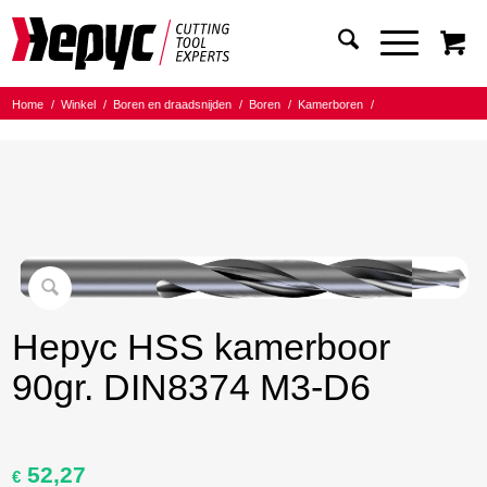
Home
/
Winkel
/
Boren en draadsnijden
/
Boren
/
Kamerboren
/
Hepyc HSS kamerboor 90gr.
/
Hepyc HSS kamerboor 90gr. DIN8374 M3-D6
Hepyc HSS kamerboor
90gr. DIN8374 M3-D6
52,27
Oorspronkelijke
Huidige
€