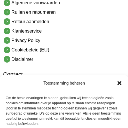
Algemene voorwaarden
Ruilen en retourneren
Retour aanmelden
Klantenservice
Privacy Policy
Cookiebeleid (EU)
Disclaimer
Contact
Toestemming beheren
hetindustriehuis B.V.
De Hoek 1 1601 MR Enkhuizen
Om de beste ervaringen te bieden, gebruiken wij technologieën zoals
t.
0228 53 00 40
cookies om informatie over je apparaat op te slaan en/of te raadplegen.
Door in te stemmen met deze technologieën kunnen wij gegevens zoals
e.
info@hetindustriehuis.com
surfgedrag of unieke ID’s op deze site verwerken. Als je geen toestemming
KVK 51483904
geeft of je toestemming intrekt, kan dit bepaalde functies en mogelijkheden
nadelig beïnvloeden.
BTW NL850044522B01