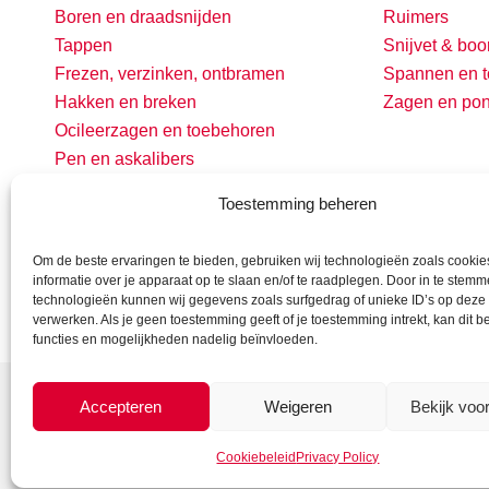
Boren en draadsnijden
Ruimers
Tappen
Snijvet & boo
Frezen, verzinken, ontbramen
Spannen en t
Hakken en breken
Zagen en po
Ocileerzagen en toebehoren
Pen en askalibers
Toestemming beheren
Om de beste ervaringen te bieden, gebruiken wij technologieën zoals cooki
informatie over je apparaat op te slaan en/of te raadplegen. Door in te stem
technologieën kunnen wij gegevens zoals surfgedrag of unieke ID’s op deze 
verwerken. Als je geen toestemming geeft of je toestemming intrekt, kan dit 
functies en mogelijkheden nadelig beïnvloeden.
Accepteren
Weigeren
Bekijk voo
Cookiebeleid
Privacy Policy