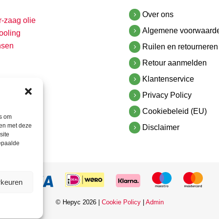
Over ons
r-zaag olie
Algemene voorwaard
ooling
nsen
Ruilen en retourneren
Retour aanmelden
Klantenservice
Privacy Policy
Cookiebeleid (EU)
es om
men met deze
Disclaimer
site
bepaalde
rkeuren
© Hepyc 2026 |
Cookie Policy
|
Admin