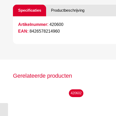
Specificaties
Productbeschrijving
Artikelnummer:
420600
EAN:
8426578214960
Gerelateerde producten
420602
Hepyc HSS kamerboor