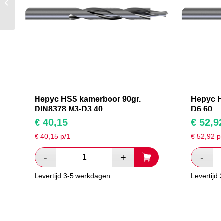
MK 90gr DIN8375 M8-
D17.20
Hepyc HSS kamerboor 90gr.
Hepyc H
DIN8378 M3-D3.40
D6.60
€
40,15
€
52,9
€
40,15
p/1
€
52,92
p
Levertijd 3-5 werkdagen
Levertijd