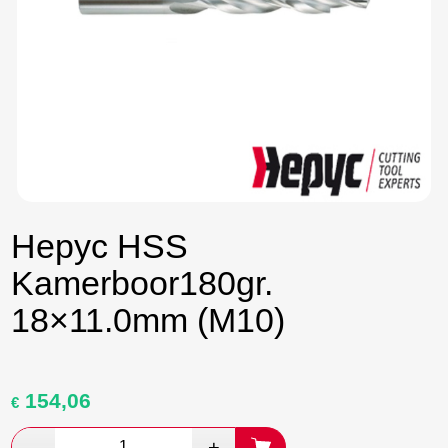
Hepyc HSS
Kamerboor180gr.
18×11.0mm (M10)
154,06
Oorspronkelijke
Huidige
€
prijs
prijs
was:
is: