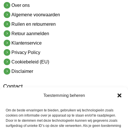
Over ons
Algemene voorwaarden
Ruilen en retourneren
Retour aanmelden
Klantenservice
Privacy Policy
Cookiebeleid (EU)
Disclaimer
Contact
Toestemming beheren
hetindustriehuis B.V.
De Hoek 1 1601 MR Enkhuizen
Om de beste ervaringen te bieden, gebruiken wij technologieën zoals
t.
0228 53 00 40
cookies om informatie over je apparaat op te slaan en/of te raadplegen.
Door in te stemmen met deze technologieën kunnen wij gegevens zoals
e.
info@hetindustriehuis.com
surfgedrag of unieke ID’s op deze site verwerken. Als je geen toestemming