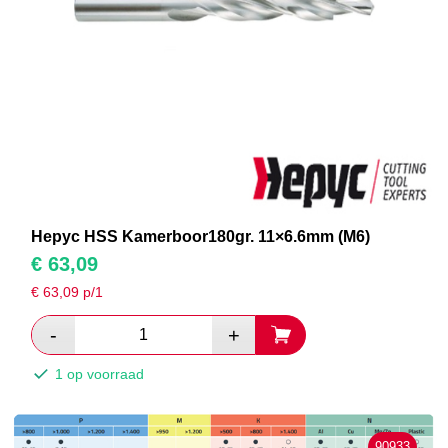
Hepyc HSS Kamerboor180gr. 11×6.6mm (M6)
€
63,09
€
63,09
p/1
1 op voorraad
90933