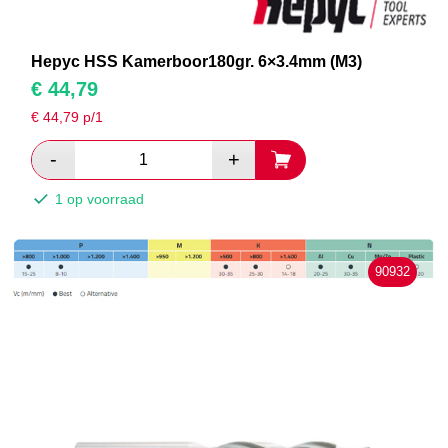
Hepyc HSS Kamerboor180gr. 6×3.4mm (M3)
€
44,79
€
44,79
p/1
1 op voorraad
90932