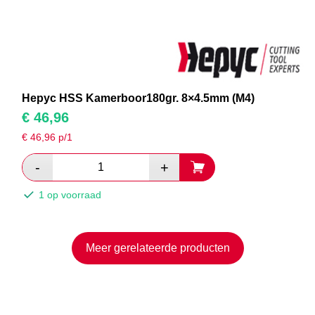
Hepyc HSS Kamerboor180gr. 8×4.5mm (M4)
€
46,96
€
46,96
p/1
1 op voorraad
Meer gerelateerde producten