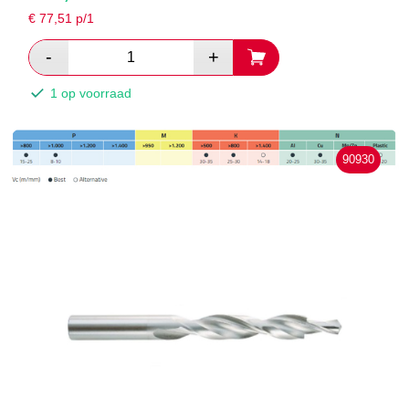
€
77,51
p/1
1 op voorraad
90930