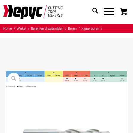
Home
/
Winkel
/
Boren en draadsnijden
/
Boren
/
Kamerboren
/
Hepyc HSS kamerboor 180gr.
/
Hepyc HSS Kamerboor180gr. 18×11.0mm (M10)