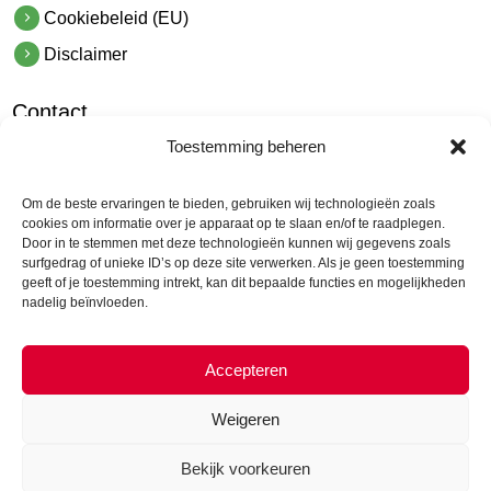
Cookiebeleid (EU)
Disclaimer
Contact
Toestemming beheren
hetindustriehuis B.V.
De Hoek 1 1601 MR Enkhuizen
Om de beste ervaringen te bieden, gebruiken wij technologieën zoals
t.
0228 53 00 40
cookies om informatie over je apparaat op te slaan en/of te raadplegen.
Door in te stemmen met deze technologieën kunnen wij gegevens zoals
e.
info@hetindustriehuis.com
surfgedrag of unieke ID’s op deze site verwerken. Als je geen toestemming
KVK 51483904
geeft of je toestemming intrekt, kan dit bepaalde functies en mogelijkheden
nadelig beïnvloeden.
BTW NL850044522B01
Accepteren
Weigeren
Bekijk voorkeuren