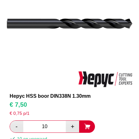
Hepyc HSS boor DIN338N 1.30mm
€
7,50
€
0,75
p/1
10 op voorraad