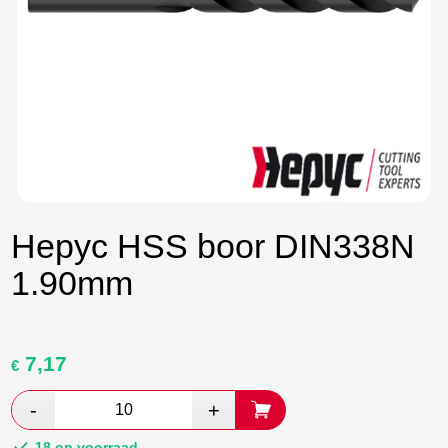
Hepyc HSS boor DIN338N
1.90mm
7,17
Oorspronkelijke
Huidige
€
prijs
prijs
was:
is:
€ 1,28.
€ 0,74.
18 op voorraad