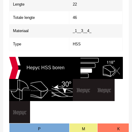
Lengte
22
Totale lengte
46
Materiaal
_1__3__4_
Type
HSS
Hepyc HSS boren
P
M
K