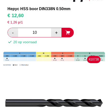
Hepyc HSS boor DIN338N 0.50mm
€
12,60
€
1,26
p/1
20 op voorraad
418738