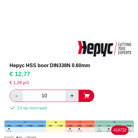
Hepyc HSS boor DIN338N 0.60mm
€
12,77
€
1,28
p/1
13 op voorraad
418733