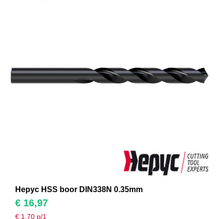
Hepyc HSS boor DIN338N 0.35mm
€
16,97
€
1,70
p/1