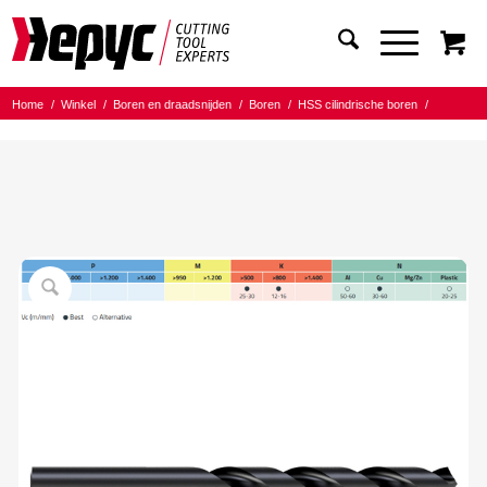
Home
/
Winkel
/
Boren en draadsnijden
/
Boren
/
HSS cilindrische boren
/
Hepyc HSS boren
/
Hepyc HSS boor DIN338N 1.90mm