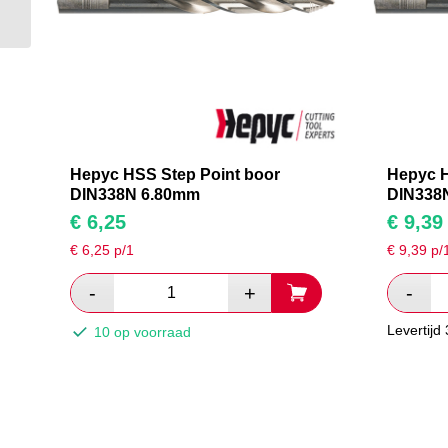
boor DIN338N 9.00mm
Hepyc HSS Step Point boor
Hepyc H
DIN338N 6.80mm
DIN338
€
6,25
€
9,39
€
6,25
p/1
€
9,39
p/
Levertijd
10 op voorraad