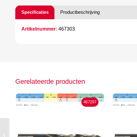
Specificaties
Productbeschrijving
Artikelnummer:
467303
Gerelateerde producten
467297
Hepyc HSS Step Point