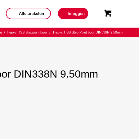
Alle artikelen
Inloggen
en
/
Hepyc HSS Steppoint boor
/
Hepyc HSS Step Point boor DIN338N 9.50mm
boor DIN338N 9.50mm