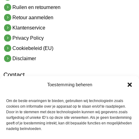
Ruilen en retourneren
Retour aanmelden
Klantenservice
Privacy Policy
Cookiebeleid (EU)
Disclaimer
Contact
Toestemming beheren
hetindustriehuis B.V.
De Hoek 1 1601 MR Enkhuizen
Om de beste ervaringen te bieden, gebruiken wij technologieën zoals
t.
0228 53 00 40
cookies om informatie over je apparaat op te slaan en/of te raadplegen.
Door in te stemmen met deze technologieën kunnen wij gegevens zoals
e.
info@hetindustriehuis.com
surfgedrag of unieke ID’s op deze site verwerken. Als je geen toestemming
KVK 51483904
geeft of je toestemming intrekt, kan dit bepaalde functies en mogelijkheden
nadelig beïnvloeden.
BTW NL850044522B01