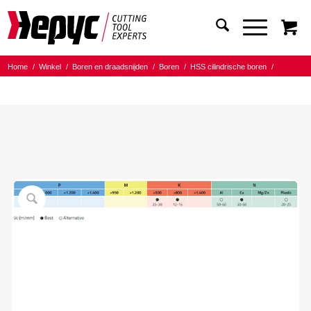
Home
/
Winkel
/
Boren en draadsnijden
/
Boren
/
HSS cilindrische boren
/
Hepyc HSS linksdraaiende boren
/
Hepyc HSS spiraalboor Links HSS DIN338N 8.00mm