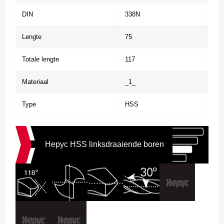
DIN
338N
Lengte
75
Totale lengte
117
Materiaal
_1_
Type
HSS
Hepyc HSS linksdraaiende boren