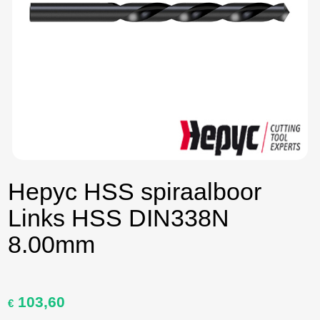
Hepyc HSS spiraalboor
Links HSS DIN338N
8.00mm
103,60
Oorspronkelijke
Huidige
€
prijs
prijs