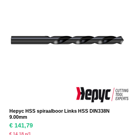
Hepyc HSS spiraalboor Links HSS DIN338N
9.00mm
€
141,79
€
14,18
p/1