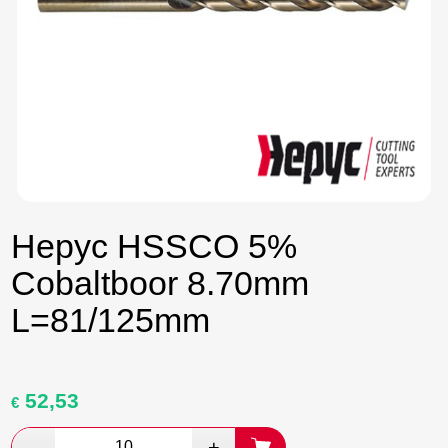
Hepyc HSSCO 5%
Cobaltboor 8.70mm
L=81/125mm
52,53
Oorspronkelijke
Huidige
€
prijs
prijs
was:
is: