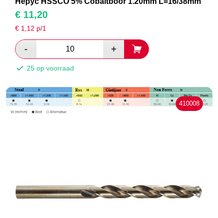
Hepyc HSSCO 5% Cobaltboor 1.20mm L=16/38mm
€
11,20
€
1,12
p/1
25 op voorraad
410008