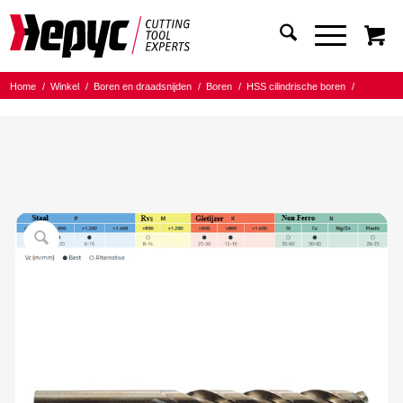
Home
/
Winkel
/
Boren en draadsnijden
/
Boren
/
HSS cilindrische boren
/
Hepyc HSSCO 5% boor
/
Hepyc HSSCO 5% Cobaltboor 8.70mm L=81/125mm