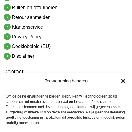
Ruilen en retourneren
Retour aanmelden
Klantenservice
Privacy Policy
Cookiebeleid (EU)
Disclaimer
Contact
Toestemming beheren
hetindustriehuis B.V.
De Hoek 1 1601 MR Enkhuizen
Om de beste ervaringen te bieden, gebruiken wij technologieën zoals
t.
0228 53 00 40
cookies om informatie over je apparaat op te slaan en/of te raadplegen.
Door in te stemmen met deze technologieën kunnen wij gegevens zoals
e.
info@hetindustriehuis.com
surfgedrag of unieke ID’s op deze site verwerken. Als je geen toestemming
KVK 51483904
geeft of je toestemming intrekt, kan dit bepaalde functies en mogelijkheden
nadelig beïnvloeden.
BTW NL850044522B01