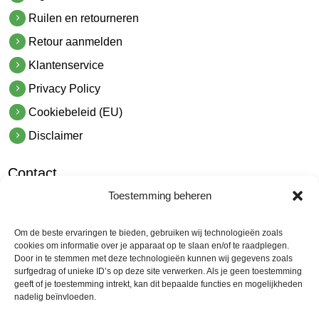
Ruilen en retourneren
Retour aanmelden
Klantenservice
Privacy Policy
Cookiebeleid (EU)
Disclaimer
Contact
Toestemming beheren
hetindustriehuis B.V.
De Hoek 1 1601 MR Enkhuizen
Om de beste ervaringen te bieden, gebruiken wij technologieën zoals
t.
0228 53 00 40
cookies om informatie over je apparaat op te slaan en/of te raadplegen.
Door in te stemmen met deze technologieën kunnen wij gegevens zoals
e.
info@hetindustriehuis.com
surfgedrag of unieke ID’s op deze site verwerken. Als je geen toestemming
KVK 51483904
geeft of je toestemming intrekt, kan dit bepaalde functies en mogelijkheden
nadelig beïnvloeden.
BTW NL850044522B01