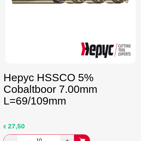
Hepyc HSSCO 5%
Cobaltboor 7.00mm
L=69/109mm
27,50
Oorspronkelijke
Huidige
€
prijs
prijs
was:
is: