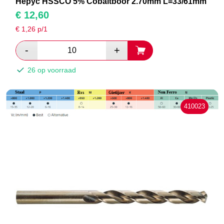
Hepyc HSSCO 5% Cobaltboor 2.70mm L=33/61mm
€
12,60
€
1,26
p/1
26 op voorraad
410023