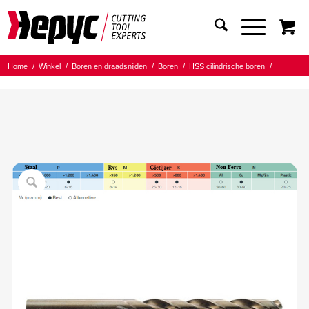
Home
/
Winkel
/
Boren en draadsnijden
/
Boren
/
HSS cilindrische boren
/
Hepyc HSSCO 5% boor
/
Hepyc HSSCO 5% Cobaltboor 7.00mm L=69/109mm