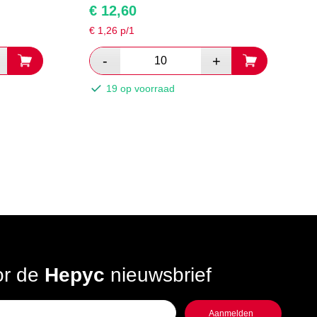
€
12,60
€
1,26
p/1
19 op voorraad
oor de
Hepyc
nieuwsbrief