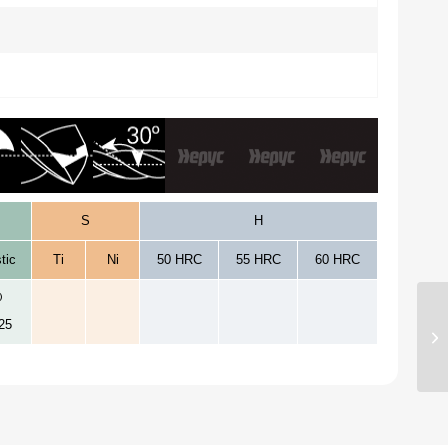
S
H
tic
Ti
Ni
50 HRC
55 HRC
60 HRC
25