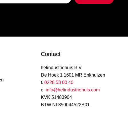
Contact
hetindustriehuis B.V.
De Hoek 1 1601 MR Enkhuizen
en
t.
0228 53 00 40
e.
info@hetindustriehuis.com
KVK 51483904
BTW NL850044522B01