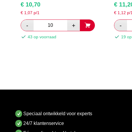
€
10,70
€
11,2
€
1,07
p/1
€
1,12
p/
43 op voorraad
19 op
Speciaal ontwikkeld voor experts
24/7 klantenservice