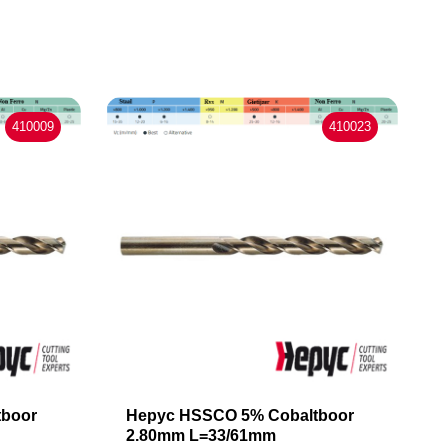
410009
410023
tboor
Hepyc HSSCO 5% Cobaltboor
2.80mm L=33/61mm