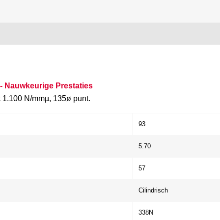
 Nauwkeurige Prestaties
ot 1.100 N/mmµ, 135ø punt.
93
5.70
57
Cilindrisch
338N