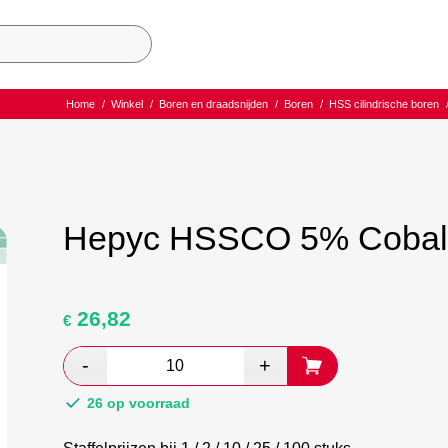
Home
/
Winkel
/
Boren en draadsnijden
/
Boren
/
HSS cilindrische boren
Hepyc HSSCO 5% Cobal
26,82
Oorspronkelijke
Huidige
€
prijs
prijs
was:
is:
€ 4,79.
€ 2,78.
26 op voorraad