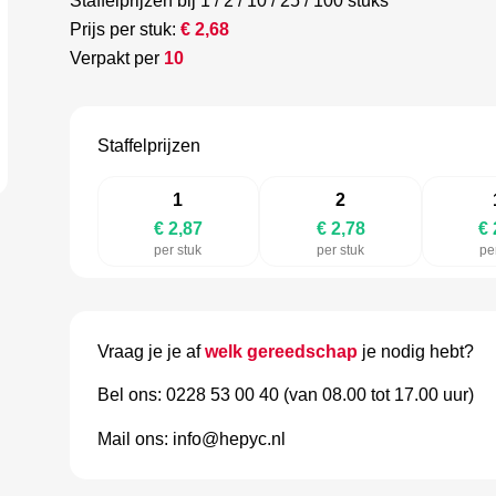
Staffelprijzen bij 1 / 2 / 10 / 25 / 100 stuks
Prijs per stuk:
€
2,68
Verpakt per
10
Staffelprijzen
1
2
€ 2,87
€ 2,78
€ 
per stuk
per stuk
pe
Vraag je je af
welk gereedschap
je nodig hebt?
Bel ons: 0228 53 00 40 (van 08.00 tot 17.00 uur)
Mail ons: info@hepyc.nl