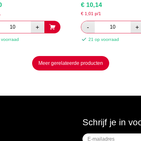
0
€
10,14
1
€
1,01
p/1
 voorraad
21 op voorraad
Meer gerelateerde producten
Schrijf je in v
Geen