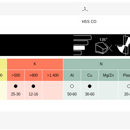
_1_
HSS CO
K
N
00
>500
>800
>1.400
Al
Cu
Mg/Zn
Plas
25-30
12-16
50-60
30-60
20-