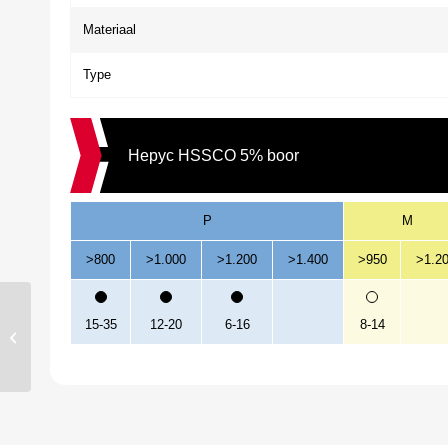
Materiaal
Type
Hepyc HSSCO 5% boor
P
M
>800
>1.000
>1.200
>1.400
>950
>1.2
Hepyc HSSCO 5%
15-35
12-20
6-16
8-14
Cobaltboor 5.60mm
L=57/93mm