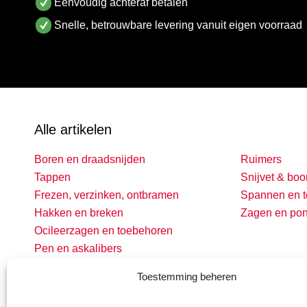
Eénvoudig achteraf betalen
Snelle, betrouwbare levering vanuit eigen voorraad
Alle artikelen
Boren en draadsnijden
Ruimers
Tappen
Snijvet & boo
Frezen, verzinken, ontbramen
Spannen en t
Hakken en breken
Zagen en po
Ocileerzagen en toebehoren
Pen en askalibers
Toestemming beheren