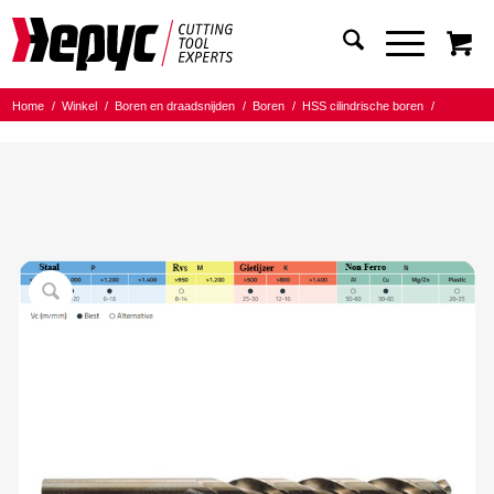
Home
/
Winkel
/
Boren en draadsnijden
/
Boren
/
HSS cilindrische boren
/
Hepyc HSSCO 5% boor
/
Hepyc HSSCO 5% Cobaltboor 3.00mm L=33/61mm