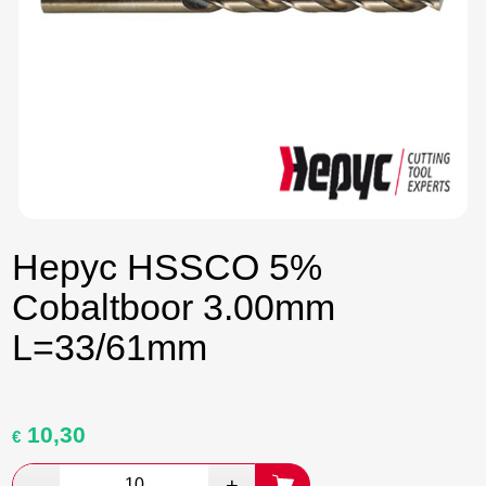
Hepyc HSSCO 5%
Cobaltboor 3.00mm
L=33/61mm
10,30
Oorspronkelijke
Huidige
€
prijs
prijs
was:
is: