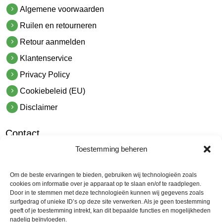
Algemene voorwaarden
Ruilen en retourneren
Retour aanmelden
Klantenservice
Privacy Policy
Cookiebeleid (EU)
Disclaimer
Contact
Toestemming beheren
hetindustriehuis B.V.
De Hoek 1 1601 MR Enkhuizen
Om de beste ervaringen te bieden, gebruiken wij technologieën zoals
t.
0228 53 00 40
cookies om informatie over je apparaat op te slaan en/of te raadplegen.
Door in te stemmen met deze technologieën kunnen wij gegevens zoals
e.
info@hetindustriehuis.com
surfgedrag of unieke ID’s op deze site verwerken. Als je geen toestemming
KVK 51483904
geeft of je toestemming intrekt, kan dit bepaalde functies en mogelijkheden
nadelig beïnvloeden.
BTW NL850044522B01