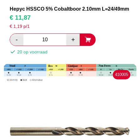
Hepyc HSSCO 5% Cobaltboor 2.10mm L=24/49mm
€
11,87
€
1,19
p/1
20 op voorraad
410005