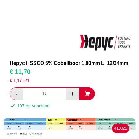
Hepyc HSSCO 5% Cobaltboor 1.00mm L=12/34mm
€
11,70
€
1,17
p/1
107 op voorraad
410022