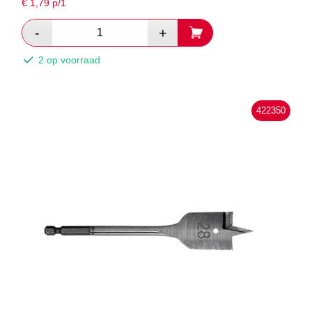
€
1,79
p/1
2 op voorraad
422350