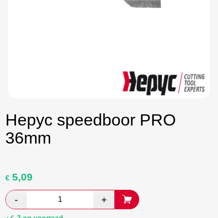
Hepyc speedboor PRO
36mm
5,09
Oorspronkelijke
Huidige
€
prijs
prijs
was:
is:
€ 8,48.
€ 4,92.
2 op voorraad