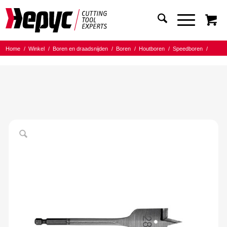
Home
/
Winkel
/
Boren en draadsnijden
/
Boren
/
Houtboren
/
Speedboren
/
Hepyc speedboor PRO 36mm