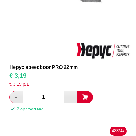
Hepyc speedboor PRO 22mm
€
3,19
€
3,19
p/1
2 op voorraad
422344