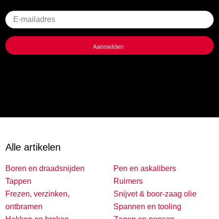
Geen
titel
Alle artikelen
Boren en draadsnijden
Pen en askalibers
Tappen
Ruimers
Frezen, verzinken,
Snijvet & boor-zaag olie
ontbramen
Spannen en tooling