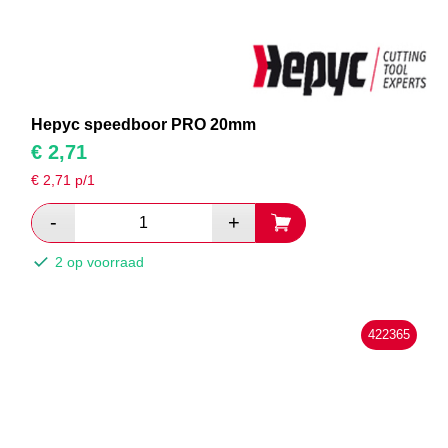
Hepyc speedboor PRO 20mm
€
2,71
€
2,71
p/1
2 op voorraad
422365