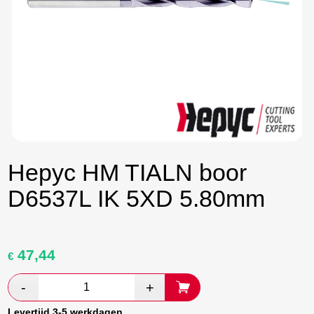
Hepyc HM TIALN boor
D6537L IK 5XD 5.80mm
47,44
Oorspronkelijke
Huidige
€
prijs
prijs
was:
is:
€ 79,06.
€ 45,85.
Levertijd 3-5 werkdagen