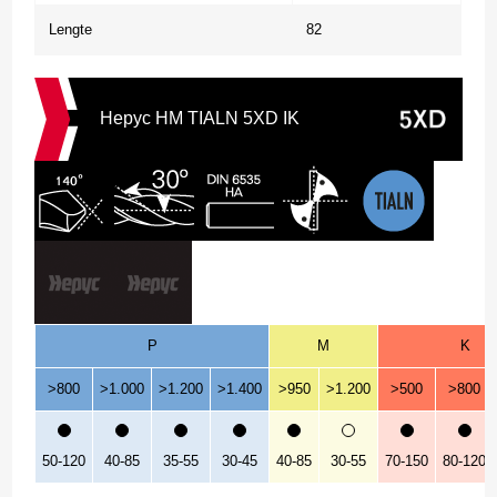
Lengte
82
Hepyc HM TIALN 5XD IK
P
M
K
>800
>1.000
>1.200
>1.400
>950
>1.200
>500
>800
50-120
40-85
35-55
30-45
40-85
30-55
70-150
80-120