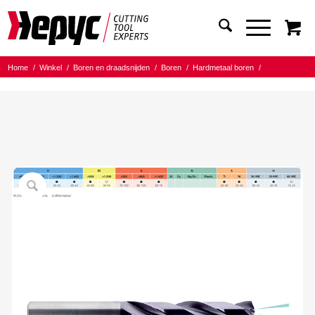
Home
/
Winkel
/
Boren en draadsnijden
/
Boren
/
Hardmetaal boren
/
Hepyc HM TIALN 5XD IK
/
Hepyc HM TIALN boor D6537L IK 5XD 5.80mm