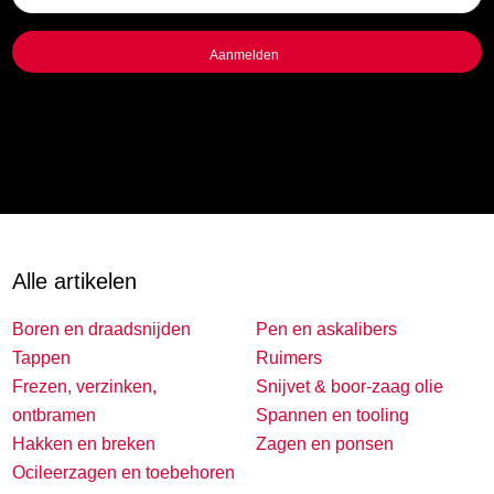
titel
Alle artikelen
Boren en draadsnijden
Pen en askalibers
Tappen
Ruimers
Frezen, verzinken,
Snijvet & boor-zaag olie
ontbramen
Spannen en tooling
Hakken en breken
Zagen en ponsen
Ocileerzagen en toebehoren